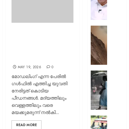
എത്രന
മുങ്ങി
നടക്കും:
അർജു
ആയങ്കി
കൂറ്റൻ
മയക്കുമരുന്ന് നല്‍കി
കെ.
മൺകൂ
ക്രൂരപീഡനങ്ങള്‍;
മുരളീ
പാറമടയി
മോഡലിംഗിന്റെ മറവില്‍
ഇടിഞ്ഞി
നടന്നതെല്ലാം
AUGUST
മൂവാറ്റു
8, 2026
ഞെട്ടിക്കുന്നത്
മാറാടി
ജനങ്ങ
0
MAY 19, 2026
0
ഭീതിയി
ഇന്നും
മോഡലിംഗ് എന്ന പേരില്‍
കനത്ത
ഗള്‍ഫില്‍ എത്തിച്ച യുവതി
AUGUST
മഴ;
8, 2026
നേരിട്ടത് കൊടിയ
എട്ട്
പീഡനങ്ങള്‍. മദ്യത്തിലും
ജില്ലക
0
വെള്ളത്തിലും വരെ
വിദ്യാ
സ്ഥാപന
മയക്കുമരുന്ന് നല്‍കി...
ഇന്ന്
ദുരിതാ
അവധി
വാഹനത്
READ MORE