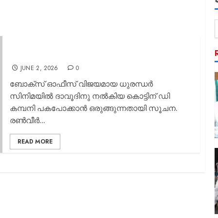
ധുരന്ധറില്‍ കൊട്ട് ദാവൂദിനിട്ട്; പ്രതികാരത്തിന് ഡി
കമ്പനി
JUNE 2, 2026
0
ബോക്സ് ഓഫീസ് വിജയമായ ധുരന്ധര്‍
സിനിമയില്‍ ദാവൂദിനു നല്‍കിയ കൊട്ടിന് ഡി
കമ്പനി പകപോക്കാന്‍ ഒരുങ്ങുന്നതായി സൂചന.
രൺവീർ...
READ MORE