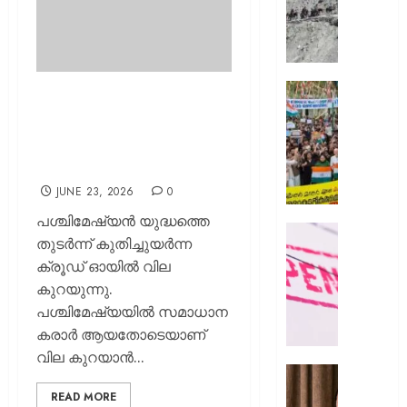
അമർനാ
യാത്ര
നിർത്തിവ
യാത്രക്ക
കർശന
സിജെപ
ക്രൂഡ് ഓയില്‍ വില
ജാഗ്രത
സമരവു
കുറയുന്നു; പെട്രോള്‍-
നിർദ്ദേ
ബന്ധപ്പെ
ഡീസല്‍ വില കുറയാന്‍
റീലുക
സാധ്യത
AUGUST
സമൂഹമ
8, 2026
നിന്ന്
JUNE 23, 2026
0
നീക്കം
0
പശ്ചിമേഷ്യന്‍ യുദ്ധത്തെ
ചെയ്തെന
രക്ഷാപ
തുടര്‍ന്ന് കുതിച്ചുയര്‍ന്ന
പരാതി
മരിച്ച
ക്രൂഡ് ഓയില്‍ വില
രാജേഷി
കുറയുന്നു.
AUGUST
ഭൗതിക
8, 2026
പശ്ചിമേഷ്യയില്‍ സമാധാന
ശരീരം
ഫ്രീസറ
0
കരാര്‍ ആയതോടെയാണ്
കൊണ്ട
വില കുറയാന്‍...
സംഭവം
കൊച്ചി
പയ്യന്
അമേരിക
READ MORE