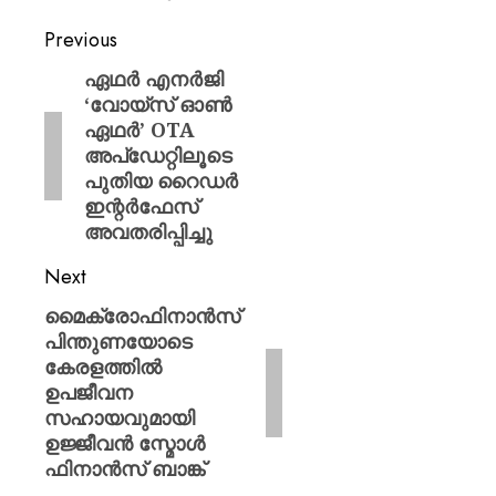
Previous
ഏഥർ എനർജി
‘വോയ്സ് ഓൺ
ഏഥർ’ OTA
അപ്‌ഡേറ്റിലൂടെ
പുതിയ റൈഡർ
ഇന്റർഫേസ്
അവതരിപ്പിച്ചു
Next
മൈക്രോഫിനാന്‍സ്
പിന്തുണയോടെ
കേരളത്തില്‍
ഉപജീവന
സഹായവുമായി
ഉജ്ജീവന്‍ സ്മോള്‍
ഫിനാന്‍സ് ബാങ്ക്