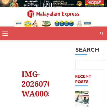
SEARCH
IMG-
RECENT
20260701-
POSTS
WA0005
ദുരിതാ
വാഹനത്
പിഴ