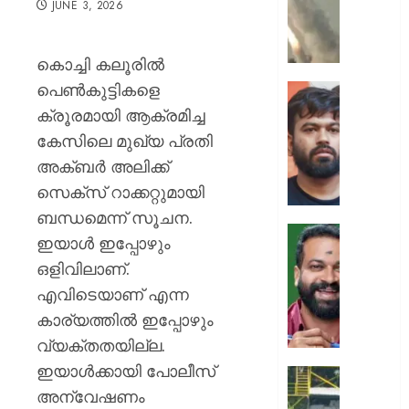
JUNE 3, 2026
ക്യാമ്പ
നേരെ
ഹൂതിക
കൊച്ചി കലൂരിൽ
നടത്തി
പെൺകുട്ടികളെ
ആക്രമ
സ്വാതന്
മുപ്പതി
ദിനത്തില
ക്രൂരമായി ആക്രമിച്ച
സൈനിക
പ്രധാനമ
കേസിലെ മുഖ്യ പ്രതി
ദാരുണാ
നരേന്ദ്
അക്ബർ അലിക്ക്
മോദി
AUGUST
സെക്‌സ് റാക്കറ്റുമായി
വിദ്യാര
7, 2026
അഭിസ
ബന്ധമെന്ന് സൂചന.
ചെയ്യ
0
ഇയാള്‍ ഇപ്പോഴും
:
ആർ.
ഒളിവിലാണ്.
അഭിജിത്
സുഗതന
ദീപ്കെ
എവിടെയാണ് എന്ന
നൽകി
എസ്കോർട
കാര്യത്തില്‍ ഇപ്പോഴും
AUGUST
പരോൾ
വ്യക്തതയില്ല.
7, 2026
റദ്ദാക്കി
ഇയാള്‍ക്കായി പോലീസ്
ആഭ്യന്
0
കനത്ത
വകുപ്പ്
അന്വേഷണം
മഴക്കി