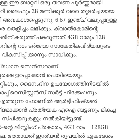
ുള്ള ഈ ബാറ്ററി ഒരു തവണ പൂർണ്ണമായി
ററി ലൈഫും 28 മണിക്കൂർ വരെ തുടർച്ചയായ
 അവകാശപ്പെടുന്നു. 6.87 ഇഞ്ച് വലുപ്പമുള്ള
െ തെളിച്ചം ലഭിക്കും. ക്വാൽകോമിന്റെ
തിന് കരുത്ത് പകരുന്നത്. 4GB റാമും 128
ണറിന്റെ റാം ടർബോ സാങ്കേതികവിദ്യയുടെ
കസിപ്പിക്കാനും സാധിക്കും.
ൽ പ്രധാന സെൻസറാണ്
സുരക്ഷ ഉറപ്പാക്കാൻ പൊടിയെയും
റേറ്റിംഗും, ദൈനംദിന ഉപയോഗത്തിനിടയിൽ
്പ് റെസിസ്റ്റൻസ് സർട്ടിഫിക്കേഷനും
ങളിൽ എത്തുന്ന ഫോണിൽ ആർട്ടിഫിഷ്യൽ
യമാക്കാൻ പ്രത്യേക എഐ ബട്ടണും മികച്ച
്പീക്കറുകളും നൽകിയിട്ടുണ്ട്.
െ ലിസ്റ്റിംഗ് പ്രകാരം, 4GB റാം + 128GB
് വില. അതായത് ഇന്ത്യൻ രൂപയിൽ ഏകദേശം