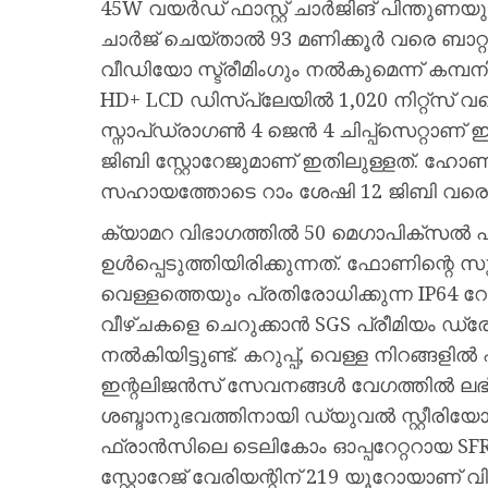
45W വയർഡ് ഫാസ്റ്റ് ചാർജിങ് പിന്തുണയ
ചാർജ് ചെയ്താൽ 93 മണിക്കൂർ വരെ ബാറ്
വീഡിയോ സ്ട്രീമിംഗും നൽകുമെന്ന് കമ്പനി
HD+ LCD ഡിസ്പ്ലേയിൽ 1,020 നിറ്റ്സ് വര
സ്നാപ്ഡ്രാഗൺ 4 ജെൻ 4 ചിപ്പ്സെറ്റാണ് ഇ
ജിബി സ്റ്റോറേജുമാണ് ഇതിലുള്ളത്. ഹോ
സഹായത്തോടെ റാം ശേഷി 12 ജിബി വരെ വി
ക്യാമറ വിഭാഗത്തിൽ 50 മെഗാപിക്‌സ
ഉൾപ്പെടുത്തിയിരിക്കുന്നത്. ഫോണിന്റെ 
വെള്ളത്തെയും പ്രതിരോധിക്കുന്ന IP64 
വീഴ്ചകളെ ചെറുക്കാൻ SGS പ്രീമിയം ഡ്രോപ
നൽകിയിട്ടുണ്ട്. കറുപ്പ്, വെള്ള നിറങ്
ഇന്റലിജൻസ് സേവനങ്ങൾ വേഗത്തിൽ ലഭ്
ശബ്ദാനുഭവത്തിനായി ഡ്യുവൽ സ്റ്റീരിയോ സ
ഫ്രാൻസിലെ ടെലികോം ഓപ്പറേറ്ററായ SFR-ന്റ
സ്റ്റോറേജ് വേരിയന്റിന് 219 യൂറോയാണ