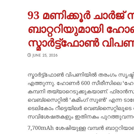
93 മണിക്കൂർ ചാർജ് നി
ബാറ്ററിയുമായി ഹോ
സ്മാർട്ട്ഫോൺ വിപണി
JUNE 25, 2026
സ്മാർട്ട്‌ഫോൺ വിപണിയിൽ തരംഗം സൃഷ
എത്തുന്നു. ഹോണർ 600 സീരീസിലെ ‘ഹോണർ 
കമ്പനി തയ്യാറെടുക്കുകയാണ്. ഫ്രാ
വെബ്സൈറ്റിൽ ‘കമിംഗ് സൂൺ’ എന്ന ടാഗോ
ടെലികോം റീട്ടെയിലർ വെബ്സൈറ്റിലൂട
സവിശേഷതകളും ഇതിനകം പുറത്തുവന്നത് ട
7,700mAh ശേഷിയുള്ള വമ്പൻ ബാറ്ററി