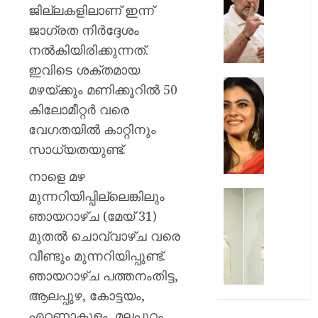
മരകഷ
ചോദ്യങ്
ജില്ലകളിലാണ് ഇന്ന്
കൊണ്ട്
ഇൻസ്റ്റ
ജാഗ്രത നിർദ്ദേശം
അടിച്ചു
മറുപടി
നൽകിയിരിക്കുന്നത്.
കൊന്ന്
നൽകാ
പിതാവ്
രാഹുൽ
ഇവിടെ ശക്തമായ
ഗാന്ധി
52-ാം
മഴയ്ക്കും മണിക്കൂറിൽ 50
AUGUST
പുതിയ
വയസ്സി
കിലോമീറ്റർ വരെ
7, 2026
ക്യാമ്
യുവത്
വേഗതയിൽ കാറ്റിനും
0
തുളുമ്പു
AUGUST
സൗന്ദര
സാധ്യതയുണ്ട്.
7, 2026
കാജോലി
നാളെ മഴ
ആരോഗ
0
രഹസ്യ
മുന്നറിയിപ്പില്ലെങ്കിലും
യുവനട
അറിയാ
വെല്ലു
ഞായറാഴ്ച (മേയ് 31)
സൗന്ദര
മുതൽ ചൊവ്വാഴ്ച വരെ
AUGUST
കിടിലൻ
7, 2026
വീണ്ടും മുന്നറിയിപ്പുണ്ട്.
സ്റ്റൈല
ലുക്കിൽ
ഞായറാഴ്ച പത്തനംതിട്ട,
0
തിളങ്ങി
ആലപ്പുഴ, കോട്ടയം,
നടി
എറണാകുളം, മലപ്പുറം