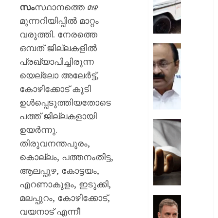
ചുമത്ത
സം
സ്ഥാനത്തെ മഴ
നടപടി;
മുന്നറിയിപ്പിൽ മാറ്റം
ഉദ്യോ
വരുത്തി. നേരത്തെ
സസ്പ
ഒമ്പത് ജില്ലകളിൽ
ചെയ്ത
സ്വാതന്
ശക്തമ
ദിനാ
പ്രഖ്യാപിച്ചിരുന്ന
പ്രതിഷ
ചടങ്ങു
യെല്ലോ അലേർട്ട്,
വന്ദേമ
കോഴിക്കോട് കൂടി
AUGUST
മുഴുവന
7, 2026
ഉൾപ്പെടുത്തിയതോടെ
പാടണമെ
നിർദ്ദേ
0
പത്ത് ജില്ലകളായി
നൽകി
യുപിയ
ഉയർന്നു.
പൊതു
ഞെട്ടിച്ച്
തിരുവനന്തപുരം,
വകുപ്പ്
ക്രൂരത
കൊല്ലം, പത്തനംതിട്ട,
വഴക്ക്
AUGUST
മാറ്റാൻ
ആലപ്പുഴ, കോട്ടയം,
7, 2026
ചെന്ന
എറണാകുളം, ഇടുക്കി,
മകളെ
0
മലപ്പുറം, കോഴിക്കോട്,
പശുവി
ജെൻസ
തളയ്ക്ക
വയനാട് എന്നീ
തലമുറ