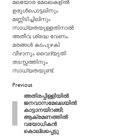
മലയോര മേഖലകളിൽ
ഉരുൾപൊട്ടലിനും
മണ്ണിടിച്ചിലിനും
സാധ്യതയുള്ളതിനാൽ
അതീവ ശ്രദ്ധ വേണം.
മരങ്ങൾ കടപുഴകി
വീഴാനും വൈദ്യുതി
തടസ്സത്തിനും
സാധ്യതയുണ്ട്.
Previous
അതിരപ്പിള്ളിയിൽ
ജനവാസമേഖലയിൽ
കാട്ടാനയിറങ്ങി;
ആക്രമണത്തിൽ
വയോധികൻ
കൊല്ലപ്പെട്ടു