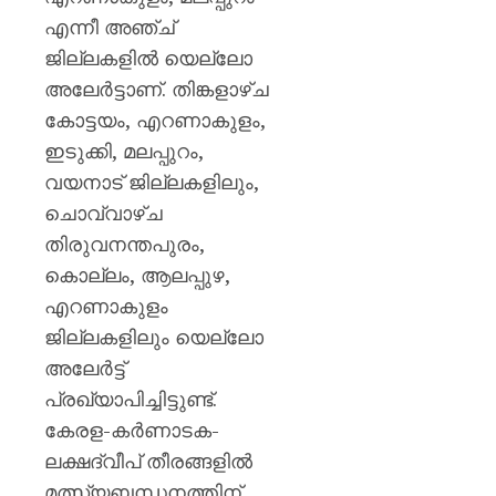
മഞ്ജു
എന്നീ അഞ്ച്
പിള്ള
ജില്ലകളിൽ യെല്ലോ
AUGUST
അലേർട്ടാണ്. തിങ്കളാഴ്ച
7, 2026
കോട്ടയം, എറണാകുളം,
0
ഇടുക്കി, മലപ്പുറം,
വയനാട് ജില്ലകളിലും,
ചൊവ്വാഴ്ച
തിരുവനന്തപുരം,
കൊല്ലം, ആലപ്പുഴ,
എറണാകുളം
ജില്ലകളിലും യെല്ലോ
അലേർട്ട്
പ്രഖ്യാപിച്ചിട്ടുണ്ട്.
കേരള-കർണാടക-
ലക്ഷദ്വീപ് തീരങ്ങളിൽ
മത്സ്യബന്ധനത്തിന്