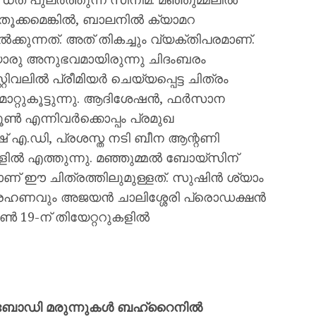
ൻതൂക്കമെങ്കിൽ, ബാലനിൽ ക്യാമറ
കുന്നത്. അത് തികച്ചും വ്യക്തിപരമാണ്.
ിയൊരു അനുഭവമായിരുന്നു ചിദംബരം
റിവലിൽ പ്രീമിയർ ചെയ്യപ്പെട്ട ചിത്രം
ാറ്റുകൂട്ടുന്നു. ആദിശേഷൻ, ഫർസാന
ൂൺ എന്നിവർക്കൊപ്പം പ്രമുഖ
എ.ഡി, പ്രശസ്ത നടി ബീന ആന്റണി
ളിൽ എത്തുന്നു. മഞ്ഞുമ്മൽ ബോയ്സിന്
യാണ് ഈ ചിത്രത്തിലുമുള്ളത്. സുഷിൻ ശ്യാം
രഹണവും അജയൻ ചാലിശ്ശേരി പ്രൊഡക്ഷൻ
ൺ 19-ന് തിയേറ്ററുകളിൽ
റിബോഡി മരുന്നുകൾ ബഹ്‌റൈനിൽ