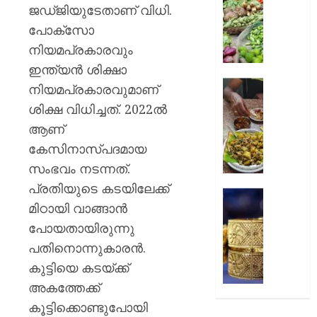
റദ്ദാക്കി
നിത്യ
ജഡ്ജിയുടേതാണ് വിധി.
ബോംബ
സാധനങ്ങ
പോക്‌സോ
ഹൈക്ക
വൻ
നിയമപ്രകാരവും
വിലക്കയറ
AUGUST
ഇന്ത്യന്‍ ശിക്ഷാ
6, 2026
AUGUST
കള്ളുഷ
നിയമപ്രകാരവുമാണ്
6, 2026
0
ഭക്ഷ്യ
ശിക്ഷ വിധിച്ചത്. 2022ല്‍
ലൈസ
0
ആണ്
നിർബന്ധ
കേസിനാസ്പദമായ
AUGUST
സംഭവം നടന്നത്.
6, 2026
പ്രതിയുടെ കടയിലേക്ക്
കുതിച്ചു
0
മിഠായി വാങ്ങാന്‍
സ്വർണ
പവന്
പോയതായിരുന്നു
1,09,80
പതിനൊന്നുകാരൻ.
രൂപ
കുട്ടിയെ കടയ്ക്ക്
അകത്തേക്ക്
AUGUST
6, 2026
കൂട്ടിക്കൊണ്ടുപോയി