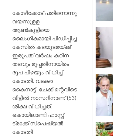
ശക്തമാ
;
കോഴിക്കോട് പതിനൊന്നു
മൂന്ന്
വയസുളള
ജില്ലക
ആണ്‍കുട്ടിയെ
റെഡ്
അഭിമന
അലേ‌ർട്ട
കൊലക്
ലൈംഗികമായി പീഡിപ്പിച്ച
;
കേസിൽ കടയുടമയ്ക്ക്
AUGUST
പ്രതികള്
6, 2026
ഇരുപത് വര്‍ഷം കഠിന
ഒരു
തടവും മുപ്പതിനായിരം
വകുപ്പ്
0
കൂടി
രൂപ പിഴയും വിധിച്ച്
ചുമത്താ
സഹപ്ര
കോടതി. വടകര
കോടതി
ലൈംഗി
കൈനാട്ടി ചേക്കിന്റെവിടെ
അനുമത
പീഡിപ്പി
വീട്ടില്‍ നാസറിനാണ് (53)
കേസില്
AUGUST
തരുണ്‍
ശിക്ഷ വിധിച്ചത്.
6, 2026
തേജ്പാല
കൊയിലാണ്ടി ഫാസ്റ്റ്
കുറ്റക്ക
0
ട്രാക്ക് സ്‌പെഷ്യല്‍
വിചാര
ഓണമാ
വിധി
കോടതി
കേരളത്ത