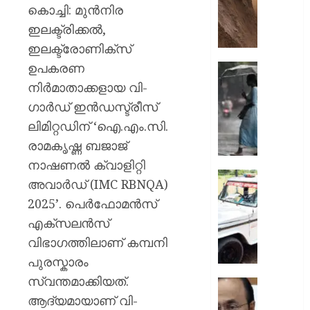
ഇടിഞ്ഞി
കൊച്ചി: മുന്‍നിര
മൂവാറ്റു
ഇലക്ട്രിക്കല്‍,
മാറാടി
ഇലക്ട്രോണിക്‌സ്
ജനങ്ങ
ഉപകരണ
ഭീതിയി
ഇന്നും
കനത്ത
നിര്‍മാതാക്കളായ വി-
AUGUST
മഴ;
ഗാര്‍ഡ് ഇന്‍ഡസ്ട്രീസ്
8, 2026
എട്ട്
ലിമിറ്റഡിന് ‘ഐ.എം.സി.
ജില്ലക
0
രാമകൃഷ്ണ ബജാജ്
വിദ്യാ
സ്ഥാപന
നാഷണൽ ക്വാളിറ്റി
ഇന്ന്
ദുരിതാ
അവാർഡ് (IMC RBNQA)
അവധി
വാഹനത്
2025’. പെർഫോമൻസ്
പ്രഖ്യാ
പിഴ
എക്സലൻസ്
ചുമത്ത
AUGUST
നടപടി;
വിഭാഗത്തിലാണ് കമ്പനി
8, 2026
ഉദ്യോ
പുരസ്കാരം
സസ്പ
0
സ്വന്തമാക്കിയത്.
ചെയ്ത
സ്വാതന്
ശക്തമ
ആദ്യമായാണ് വി-
ദിനാ