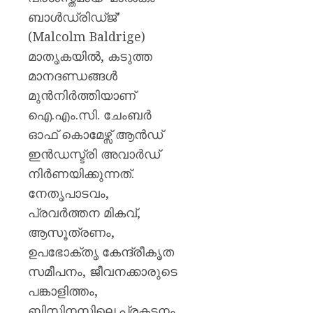
AUGUST
പുതിയ
7, 2026
ബാൾഡ്രിഡ്ജ്’
ക്യാമ്
0
(Malcolm Baldrige)
AUGUST
മാതൃകയിൽ, കടുത്ത
7, 2026
മാനദണ്ഡങ്ങൾ
0
മുൻനിർത്തിയാണ്
ഐ.എം.സി. ചേംബർ
ഓഫ് കൊമേഴ്സ് ആൻഡ്
ഇൻഡസ്ട്രി അവാർഡ്
നിർണയിക്കുന്നത്.
നേതൃപാടവം,
പ്രവർത്തന മികവ്,
ആസൂത്രണം,
ഉപഭോക്തൃ കേന്ദ്രീകൃത
സമീപനം, ജീവനക്കാരുടെ
പങ്കാളിത്തം,
ബിസിനസിലെ പ്രകടനം