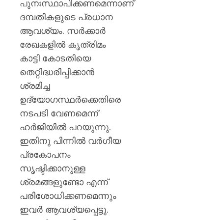
പയ്യന്
പുനഃസ്ഥാപിക്കണമെന്നാണ്
തഹസിൽ
ദമ്പതികളുടെ പ്രധാന
സസ്‌
ആവശ്യം. സർക്കാർ
രേഖകളിൽ കൃത്രിമം
AUGUST
8, 2026
കാട്ടി കോടതിയെ
0
തെറ്റിദ്ധരിപ്പിക്കാൻ
ശ്രമിച്ച
ഉദ്യോഗസ്ഥർക്കെതിരെ
നടപടി വേണമെന്ന്
ഹർജിയിൽ പറയുന്നു.
ഇതിനു പിന്നിൽ വർഗീയ
പ്രകോപനം
സൃഷ്ടിക്കാനുള്ള
ശ്രമങ്ങളുണ്ടോ എന്ന്
പരിശോധിക്കണമെന്നും
ഇവർ ആവശ്യപ്പെട്ടു.