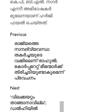
കെ.പി, ബി.എൽ. നഗർ
എന്നീ അഭിഭാഷകർ
മുഖേനയാണ് ഹർജി
ഫയൽ ചെയ്തത്.
Previous
രാജ്യത്തെ
സമ്പദ്‌വ്യവസ്ഥ
തകർച്ചയുടെ
വക്കിലെന്ന് രാഹുൽ;
കോർപ്പറേറ്റ് ഭീമന്മാർക്ക്
തിരിച്ചടിയുണ്ടാകുമെന്ന്
പ്രവചനം
Next
‘വിലക്കയറ്റം
താങ്ങാനാവില്ല’;
ഡൽഹിയിൽ