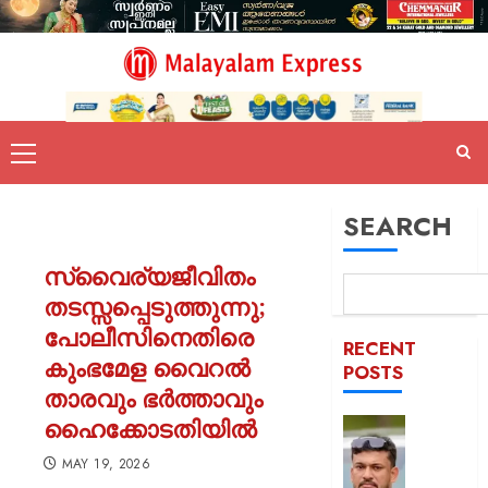
SEARCH
സ്വൈര്യജീവിതം
തടസ്സപ്പെടുത്തുന്നു;
പോലീസിനെതിരെ
RECENT
കുംഭമേള വൈറൽ
POSTS
താരവും ഭർത്താവും
ഹൈക്കോടതിയിൽ
പിന്തു
വേണ്ട,
MAY 19, 2026
പിന്നില്‍