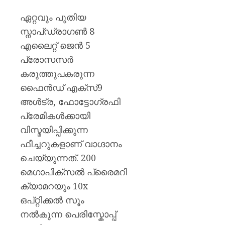
AUGUST
AUGUST
ഏറ്റവും പുതിയ
6, 2026
6, 2026
സ്നാപ്ഡ്രാഗൺ 8
0
0
എലൈറ്റ് ജെൻ 5
പ്രോസസർ
കരുത്തുപകരുന്ന
ഫൈൻഡ് എക്‌സ്9
അൾട്ര, ഫോട്ടോഗ്രഫി
പ്രേമികൾക്കായി
വിസ്മയിപ്പിക്കുന്ന
ഫീച്ചറുകളാണ് വാഗ്ദാനം
ചെയ്യുന്നത്. 200
മെഗാപിക്‌സൽ പ്രൈമറി
ക്യാമറയും 10x
ഒപ്റ്റിക്കൽ സൂം
നൽകുന്ന പെരിസ്കോപ്പ്