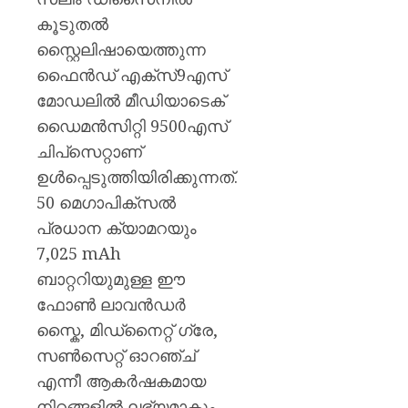
കൂടുതൽ
സ്റ്റൈലിഷായെത്തുന്ന
ഫൈൻഡ് എക്‌സ്9എസ്
മോഡലിൽ മീഡിയാടെക്
ഡൈമൻസിറ്റി 9500എസ്
ചിപ്‌സെറ്റാണ്
ഉൾപ്പെടുത്തിയിരിക്കുന്നത്.
50 മെഗാപിക്‌സൽ
പ്രധാന ക്യാമറയും
7,025 mAh
ബാറ്ററിയുമുള്ള ഈ
ഫോൺ ലാവൻഡർ
സ്കൈ, മിഡ്‌നൈറ്റ് ഗ്രേ,
സൺസെറ്റ് ഓറഞ്ച്
എന്നീ ആകർഷകമായ
നിറങ്ങളിൽ ലഭ്യമാകും.