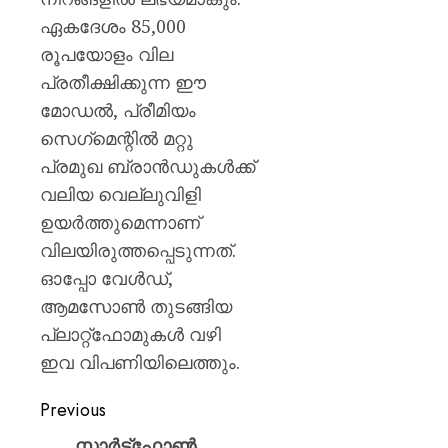
ഏകദേശം 85,000
രൂപയോളം വില
പ്രതീക്ഷിക്കുന്ന ഈ
മോഡൽ, പ്രീമിയം
സെഗ്‌മെന്റിൽ മറ്റു
പ്രമുഖ ബ്രാൻഡുകൾക്ക്
വലിയ വെല്ലുവിളി
ഉയർത്തുമെന്നാണ്
വിലയിരുത്തപ്പെടുന്നത്.
ഓപ്പോ വേൾഡ്,
ആമസോൺ തുടങ്ങിയ
പ്ലാറ്റ്‌ഫോമുകൾ വഴി
ഇവ വിപണിയിലെത്തും.
Previous
സ്മാർട്ട്‌ഫോൺ