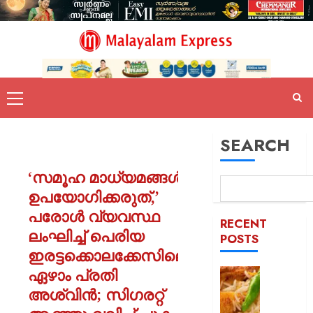
SEARCH
‘സമൂഹ മാധ്യമങ്ങൾ
ഉപയോഗിക്കരുത്,’
പരോൾ വ്യവസ്ഥ
RECENT
ലംഘിച്ച് പെരിയ
POSTS
ഇരട്ടക്കൊലക്കേസിലെ
ഏഴാം പ്രതി
കട
ഇടിച്ച്
അശ്വിൻ; സിഗരറ്റ്
നിരത്തി