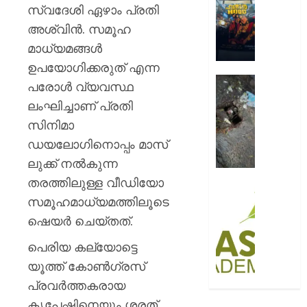
ആഘോഷ
സ്വദേശി ഏഴാം പ്രതി
AUGUST
റോയ
അശ്വിൻ. സമൂഹ
9, 2026
എൻഫീ
മാധ്യമങ്ങൾ
0
AUGUST
ഉപയോഗിക്കരുത് എന്ന
9, 2026
മഞ്ഞപ്
പരോൾ വ്യവസ്ഥ
ചന്ദ്രപ്പ
0
ലംഘിച്ചാണ് പ്രതി
ജംഗ്ഷ
സിനിമാ
സ്ലാബ
തകർന്ന
ഡയലോഗിനൊപ്പം മാസ്
നിലയി
ലുക്ക് നൽകുന്ന
തരത്തിലുള്ള വീഡിയോ
AUGUST
സി.ഐ
9, 2026
സമൂഹമാധ്യമത്തിലൂടെ
അക്കാദ
ബി.ബി
ഷെയർ ചെയ്തത്.
0
ഓണേഴ്സ്
പെരിയ കല്യോട്ടെ
ഇൻ
ഏവിയ
യൂത്ത് കോൺഗ്രസ്
മാനേജ്മെ
പ്രവർത്തകരായ
പ്രവേ
കൃപേഷിനെയും ശരത്