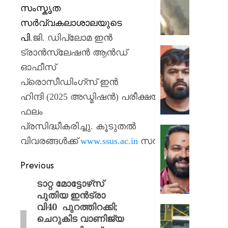
ക്യാമ്പ
സംസ്കൃത
നേരെ
സര്‍വ്വകലാശാലയുടെ
ഹൂതിക
പി
.
ജി
.
ഡിപ്ലോമ ഇന്‍
നടത്തി
ആക്രമ
സ്വാതന്
ട്രാന്‍സ്‍ലേഷന്‍ ആന്‍ഡ്
മുപ്പതി
ദിനത്തില
ഓഫീസ്
സൈനിക
പ്രധാനമ
പ്രൊസീഡിംഗ്സ് ഇന്‍
ദാരുണാ
നരേന്ദ്
മോദി
ഹിന്ദി
(2025
അഡ്മിഷന്‍
)
പരീക്ഷയുടെ
AUGUST
വിദ്യാര
ഫലം
7, 2026
അഭിസ
പ്രസിദ്ധീകരിച്ചു
.
കൂടുതല്‍
ചെയ്യ
0
:
വിവരങ്ങള്‍ക്ക്
www.ssus.ac.in
സന്ദര്‍ശിക്കുക
ആർ.
.
അഭിജിത്
സുഗതന
ദീപ്കെ
നൽകി
Previous
എസ്കോർട
ടാറ്റ മോട്ടോഴ്‌സ്
AUGUST
പരോൾ
7, 2026
പുതിയ ഇൻട്രാ
റദ്ദാക്കി
വി40 പുറത്തിറക്കി;
ആഭ്യന്
0
കനത്ത
ചെറുകിട വാണിജ്യ
വകുപ്പ്
മഴക്കി