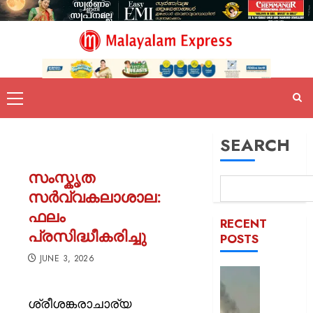
SEARCH
സംസ്കൃത
സര്‍വ്വകലാശാല:
ഫലം
RECENT
പ്രസിദ്ധീകരിച്ചു
POSTS
JUNE 3, 2026
രക്തച്ച
യമൻ;
ശ്രീശങ്കരാചാര്യ
സൈനി