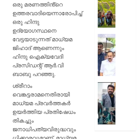
കാണുക
യാത്ര
ഒരു മരണത്തിൻ്റെ
കുടുംബത
ചെയ്യ
ഉത്തരവാദിയെന്നാരോപിച്ച്
പ്രതിഷ
അഞ്ച്
ഒരു ഹിന്ദു
ഉൾക്കൊള
കാരണങ
–
ഉദ്യോഗസ്ഥനെ
വി.ഡി.
AUGUST
‘ഒരു
വേട്ടയാടുന്നത് മാധ്യമ
10,
സതീശ
കുടുംബ
2026
ജിഹാദ് ആണെന്നും
സംഭവിക
0
ഹിന്ദു ഐക്യവേദി
AUGUST
പാടില്ല
10,
ദുരന്തം’
പ്രസിഡന്റ് ആർ.വി
2026
ഒടുവിൽ
ബാബു പറഞ്ഞു.
0
ഗൗതം
കൃഷ്ണയ
ശ്രീറാം
ഹിറ്റ്
വീട്ടിലെ
കോംബ
വെങ്കട്ടരാമനെതിരായി
മുഖ്യമന്
ആഘോഷ
മാധ്യമ പ്രവർത്തകർ
‘ഖലീഫ’
ഉയർത്തിയ പ്രതിഷേധം
AUGUST
ഓണത്തി
10,
തികച്ചും
2026
AUGUST
ജനാധിപത്യവിരുദ്ധവും
10,
0
2026
ധിക്കാരവുമാണ്. മാധ്യമ