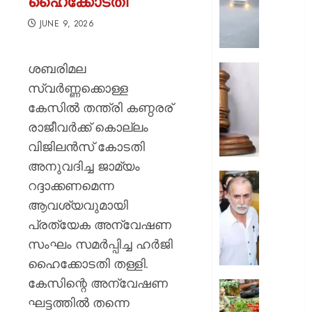
ഹൈക്കോടതി
ശക്തമാ
;
JUNE 9, 2026
മൂന്ന്
ജില്ലക
ശബരിമല
റെഡ്
അഭിമന
അലേ‌ർട്ട
കൊലക്
സ്വർണ്ണക്കൊള്ള
;
കേസിൽ തന്ത്രി കണ്ഠരര്
AUGUST
പ്രതികള്
6, 2026
രാജീവർക്ക് കൊല്ലം
ഒരു
വിജിലൻസ് കോടതി
വകുപ്പ്
0
കൂടി
അനുവദിച്ച ജാമ്യം
ചുമത്താ
സഹപ്ര
റദ്ദാക്കണമെന്ന
കോടതി
ലൈംഗി
ആവശ്യവുമായി
അനുമത
പീഡിപ്പി
പ്രത്യേക അന്വേഷണ
കേസില്
AUGUST
തരുണ്‍
സംഘം സമർപ്പിച്ച ഹർജി
6, 2026
തേജ്പാല
ഹൈക്കോടതി തള്ളി.
കുറ്റക്ക
0
കേസിന്റെ അന്വേഷണ
വിചാര
ഓണമാ
വിധി
ഘട്ടത്തിൽ തന്നെ
കേരളത്ത