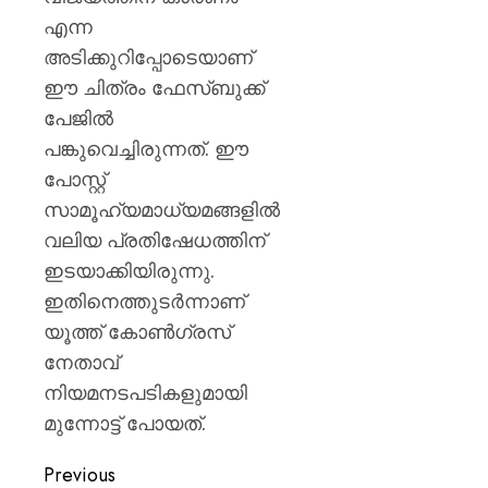
പ്രതി
എന്ന
25
പേരുമാ
അടിക്കുറിപ്പോടെയാണ്
ഫോണ
ഈ ചിത്രം ഫേസ്ബുക്ക്
ബന്ധപ്പെ
പേജിൽ
പരിശോധ
പങ്കുവെച്ചിരുന്നത്. ഈ
AUGUST
പോസ്റ്റ്
6, 2026
സാമൂഹ്യമാധ്യമങ്ങളിൽ
0
വലിയ പ്രതിഷേധത്തിന്
ഇടയാക്കിയിരുന്നു.
ഇതിനെത്തുടർന്നാണ്
യൂത്ത് കോൺഗ്രസ്
നേതാവ്
നിയമനടപടികളുമായി
മുന്നോട്ട് പോയത്.
Previous