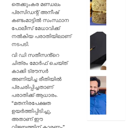
പവന്
തെക്കുംകര മണ്ഡലം
1,09,80
പ്രസിഡന്റ് അനീഷ്
രൂപ
കണ്ടംമാട്ടിൽ സംസ്ഥാന
AUGUST
പോലീസ് മേധാവിക്ക്
6, 2026
പ്ലസ്
നൽകിയ പരാതിയിലാണ്
ടു
0
നടപടി.
നിർബന്
ഡിപ്ല
വി ഡി സതീസൻ്റെ
ഐടി
ചിത്രം മോർഫ് ചെയ്ത്
യോഗ്യത
കാക്കി ട്രൗസർ
ഇനി
ബിരുദ
അണിയിച്ച രീതിയിൽ
ഇ.ഡി
കോഴ്‌സ
ഉദ്യോ
പ്രചരിപ്പിച്ചതാണ്
പ്രവേ
ആക്രമിച
പരാതിക്ക് ആധാരം.
കേസി
“മതനിരപേക്ഷത
AUGUST
അന്വ
6, 2026
ബിനീഷ്
ഉയർത്തിപ്പിടിച്ചു,
കൊടിയേ
0
അതാണ് ഈ
;
വിജയത്തിന് കാരണം”