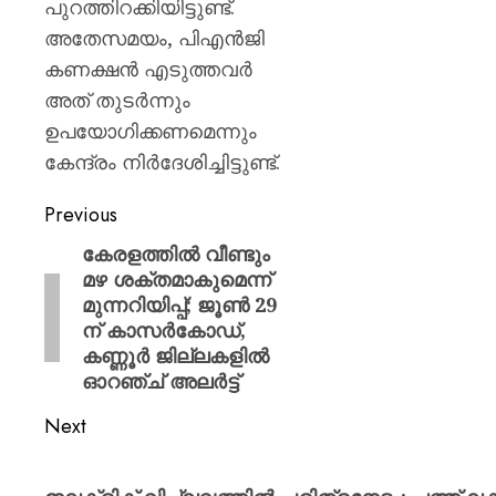
ശക്തമ
പുറത്തിറക്കിയിട്ടുണ്ട്.
പ്രതിഷ
അതേസമയം, പിഎൻജി
കണക്ഷൻ എടുത്തവർ
AUGUST
7, 2026
അത് തുടർന്നും
ഉപയോഗിക്കണമെന്നും
0
കേന്ദ്രം നിർദേശിച്ചിട്ടുണ്ട്.
Previous
കേരളത്തിൽ വീണ്ടും
മഴ ശക്തമാകുമെന്ന്
മുന്നറിയിപ്പ്; ജൂൺ 29
ന് കാസർകോഡ്,
കണ്ണൂർ ജില്ലകളിൽ
ഓറഞ്ച് അലർട്ട്
Next