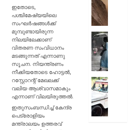
മുരളീ
പാറമടയി
ഇതോടെ,
ഇടിഞ്ഞി
AUGUST
പശ്ചിമേഷ്യയിലെ
മൂവാറ്റു
8, 2026
മാറാടി
സംഘർഷങ്ങൾക്ക്
ജനങ്ങ
0
മുമ്പുണ്ടായിരുന്ന
ഭീതിയി
ഇന്നും
നിലയിലേക്കാണ്
കനത്ത
AUGUST
വിതരണ സംവിധാനം
മഴ;
8, 2026
എട്ട്
മടങ്ങുന്നത് എന്നാണു
ജില്ലക
0
സൂചന. നിയന്ത്രണം
വിദ്യാ
നീക്കിയതോടെ ഹോട്ടൽ,
സ്ഥാപന
ഇന്ന്
റസ്റ്റോറന്റ് മേഖലക്ക്
ദുരിതാ
അവധി
വാഹനത്
വലിയ ആശ്വാസമാകും
പ്രഖ്യാ
പിഴ
എന്നാണ് വിലയിരുത്തൽ.
ചുമത്ത
AUGUST
നടപടി;
ഇതുസംബന്ധിച്ച് കേന്ദ്ര
8, 2026
ഉദ്യോ
പെട്രോളിയം
സസ്പ
0
മന്ത്രാലയം ഉത്തരവ്
ചെയ്ത