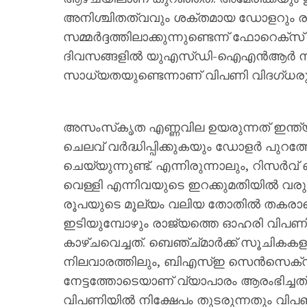
അനിശ്ചിതത്വവും ശക്തമായ ഡോളറും 
സമ്മർദ്ദത്തിലാക്കുന്നുണ്ടെന്ന് ഫോറെക്സ
ദിവസങ്ങളിൽ യുഎസ്ഡി-ഐഎൻആർ നിരക്
സാധ്യതയുണ്ടെന്നാണ് വിപണി വിദഗ്ധര
അസംസ്‌കൃത എണ്ണവില ഉയരുന്നത് ഇന്ത്
ചെലവ് വർദ്ധിപ്പിക്കുകയും ഡോളർ പുറത
ചെയ്യുന്നുണ്ട്. എന്നിരുന്നാലും, റിസർവ
വെള്ളി എന്നിവയുടെ ഇറക്കുമതിയിൽ വരുത
രൂപയുടെ മൂല്യം വലിയ തോതിൽ തകരാതെ പ
ഇടിയുമ്പോഴും രാജ്യത്തെ ഓഹരി വിപണി
കാഴ്ചവെച്ചത്. ബെഞ്ച്മാർക്ക് സൂചികകളാ
നിലവാരത്തിലും, ബിഎസ്ഇ സെൻസെക്സ് 7
നേട്ടത്തോടെയാണ് വ്യാപാരം ആരംഭിച്ചത
വിപണിയിൽ നിക്ഷേപം തുടരുന്നതും വിപ