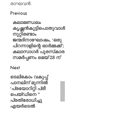
രാഘവൻ.
Previous
കലാമണ്ഡലം
കൃഷ്ണൻകുട്ടിപൊതുവാൾ
നൂറ്റിരണ്ടാം
ജന്മദിനാഘോഷം, ‘ഒരു
പിറന്നാളിന്റെ ഓർമ്മക്ക്’;
കലാസാഗർ പുരസ്‍കാര
സമർപ്പണം മെയ് 28 ന്
Next
ടെലികോം വകുപ്പ്
പാനലിന് മുന്നിൽ
‘പ്രയോറിറ്റി പ്രീ
പെയ്ഡിനെ ”
പ്രതിരോധിച്ചു
എയർടെൽ