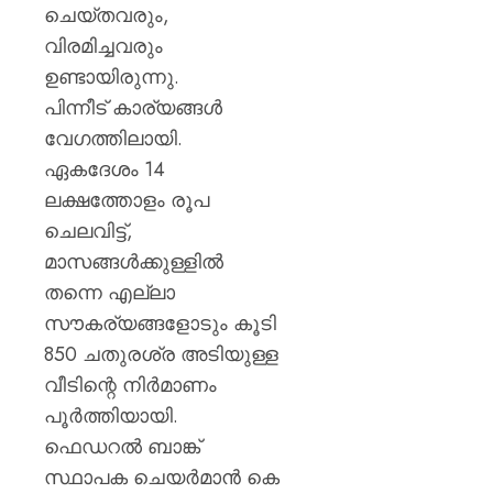
പദ്ധതിയി
0
ചെയ്തവരും,
സംഭവത
വിരമിച്ചവരും
പരാതിയ
ഉണ്ടായിരുന്നു.
യുവാവ്
പിന്നീട് കാര്യങ്ങൾ
AUGUST
വേഗത്തിലായി.
8, 2026
ഏകദേശം 14
0
ലക്ഷത്തോളം രൂപ
ചെലവിട്ട്,
മാസങ്ങൾക്കുള്ളിൽ
തന്നെ എല്ലാ
സൗകര്യങ്ങളോടും കൂടി
850 ചതുരശ്ര അടിയുള്ള
വീടിന്റെ നിർമാണം
പൂർത്തിയായി.
ഫെഡറൽ ബാങ്ക്
സ്ഥാപക ചെയർമാൻ കെ