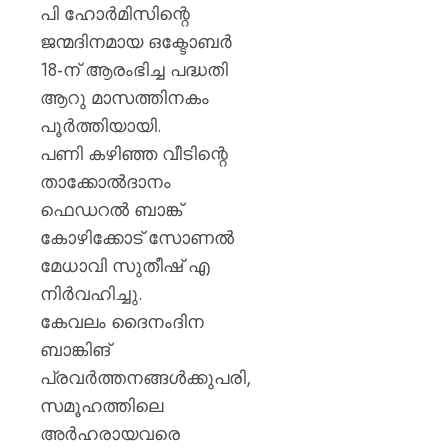
പി ഹോർമിസിന്റെ
ജന്മദിനമായ ഒക്ടോബർ
18-ന് ആരംഭിച്ച പദ്ധതി
ആറു മാസത്തിനകം
പൂർത്തിയായി.
പണി കഴിഞ്ഞ വീടിന്റെ
താക്കോൽദാനം
ഫെഡറൽ ബാങ്ക്
കോഴിക്കോട് സോണൽ
മേധാവി സുതീഷ് എ
നിർവഹിച്ചു.
കേവലം ദൈനംദിന
ബാങ്കിങ്
പ്രവർത്തനങ്ങൾക്കുപരി,
സമൂഹത്തിലെ
അർഹരായവരെ