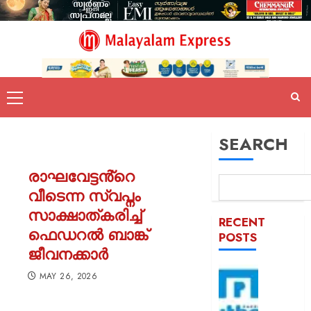
SEARCH
രാഘവേട്ടൻ്റെ
വീടെന്ന സ്വപ്നം
സാക്ഷാത്കരിച്ച്
RECENT
ഫെഡറൽ ബാങ്ക്
POSTS
ജീവനക്കാർ
ആർബി
MAY 26, 2026
സ്ഥിരം
അംഗീക