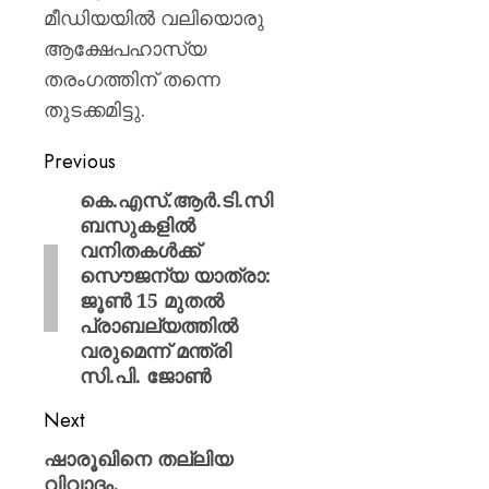
മീഡിയയിൽ വലിയൊരു
ആക്ഷേപഹാസ്യ
തരംഗത്തിന് തന്നെ
തുടക്കമിട്ടു.
Previous
കെ.എസ്.ആർ.ടി.സി
ബസുകളിൽ
വനിതകൾക്ക്
സൌജന്യ യാത്രാ:
ജൂൺ 15 മുതൽ
പ്രാബല്യത്തിൽ
വരുമെന്ന് മന്ത്രി
സി.പി. ജോൺ
Next
ഷാരൂഖിനെ തല്ലിയ
വിവാദം,