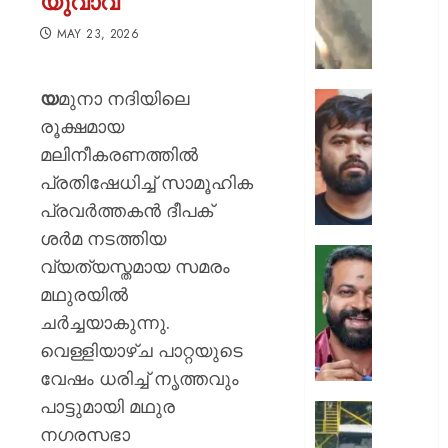
യുവാവ്
ക്യാമ്പ
നേരെ
MAY 23, 2026
ഹൂതിക
നടത്തി
യ
മുനാ നദിയിലെ
ആക്രമ
സ്വാതന്
മുപ്പതി
ദിനത്തില
രൂക്ഷമായ
സൈനിക
പ്രധാനമ
മലിനീകരണത്തിൽ
ദാരുണാ
നരേന്ദ്
പ്രതിഷേധിച്ച് സാമൂഹിക
മോദി
AUGUST
പ്രവർത്തകൻ ദീപക്
വിദ്യാര
7, 2026
അഭിസ
ശർമ നടത്തിയ
ചെയ്യ
0
വ്യത്യസ്തമായ സമരം
:
ആർ.
മഥുരയിൽ
അഭിജിത്
സുഗതന
ദീപ്കെ
ചർച്ചയാകുന്നു.
നൽകി
എസ്കോർട
വെള്ളിയാഴ്ച പാറ്റയുടെ
AUGUST
പരോൾ
വേഷം ധരിച്ച് നൃത്തവും
7, 2026
റദ്ദാക്കി
പാട്ടുമായി മഥുര
ആഭ്യന്
0
കനത്ത
വകുപ്പ്
നഗരസഭാ
മഴക്കി