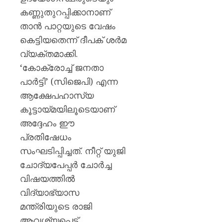
കണ്ണുതുറപ്പിക്കാനാണ്
AUGUST
6, 2026
താൻ പാറ്റയുടെ വേഷം
0
കെട്ടിയതെന്ന് ദീപക് ശർമ
വ്യക്തമാക്കി.
‘കോക്രോച്ച് ജനതാ
പാർട്ടി’ (സിജെപി) എന്ന
ആക്ഷേപഹാസ്യ
കൂട്ടായ്മയിലൂടെയാണ്
അദ്ദേഹം ഈ
പ്രതിഷേധം
സംഘടിപ്പിച്ചത്. നീറ്റ് യുജി
ചോദ്യപേപ്പർ ചോർച്ച
വിഷയത്തിൽ
വിദ്യാഭ്യാസ
മന്ത്രിയുടെ രാജി
ആവശ്യപ്പെട്ട്