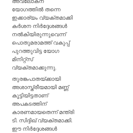
AUGUST
അവലോകന
പുതിയ
7, 2026
ക്യാമ്
യോഗത്തിൽ തന്നെ
0
ഇക്കാര്യം വ്യക്തമാക്കി
AUGUST
7, 2026
കർശന നിർദ്ദേശങ്ങൾ
നൽകിയിരുന്നുവെന്ന്
0
പൊതുമരാമത്ത് വകുപ്പ്
പുറത്തുവിട്ട യോഗ
മിനിറ്റ്സ്
വ്യക്തമാക്കുന്നു.
തുരങ്കപാതയ്ക്കായി
അശാസ്ത്രീയമായി മണ്ണ്
കൂട്ടിയിട്ടതാണ്
അപകടത്തിന്
കാരണമായതെന്ന് മന്ത്രി
ടി. സിദ്ദിഖ് വ്യക്തമാക്കി.
ഈ നിർദ്ദേശങ്ങൾ