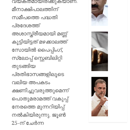
വ്യക്തമായിരിക്കുകയാണ്.
പ്രതിഷ
ചടങ്ങു
വന്ദേമ
മീനാക്ഷിപാലത്തിന്
AUGUST
മുഴുവന
സമീപത്തെ പദ്ധതി
7, 2026
പാടണമെ
പ്രദേശത്ത്
നിർദ്ദേ
0
അശാസ്ത്രീയമായി മണ്ണ്
നൽകി
യുപിയ
പൊതു
ഞെട്ടിച്ച്
കൂട്ടിയിട്ടത് മഴക്കാലത്ത്
വകുപ്പ്
ക്രൂരത
സോയിൽ പൈപ്പിംഗ്,
വഴക്ക്
സ്ലോപ്പ് സ്റ്റെബിലിറ്റി
AUGUST
മാറ്റാൻ
7, 2026
തുടങ്ങിയ
ചെന്ന
മകളെ
0
പ്രതിഭാസങ്ങളിലൂടെ
പശുവി
ജെൻസ
വലിയ അപകടം
തളയ്ക്ക
തലമുറ
ക്ഷണിച്ചുവരുത്തുമെന്ന്
മരകഷ
ചോദ്യങ്
പൊതുമരാമത്ത് വകുപ്പ്
കൊണ്ട്
ഇൻസ്റ്റ
അടിച്ചു
മറുപടി
നേരത്തെ മുന്നറിയിപ്പ്
കൊന്ന്
നൽകാ
നൽകിയിരുന്നു. ജൂൺ
പിതാവ്
രാഹുൽ
25-ന് ചേർന്ന
ഗാന്ധി