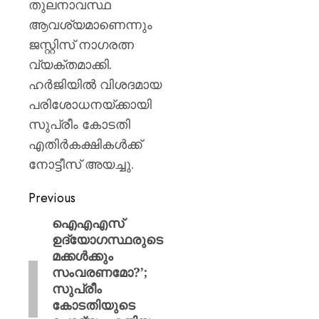
തുലനാവസ്ഥ
ആവശ്യമാണെന്നും
ജസ്റ്റിസ് നാഗരത്ന
വ്യക്തമാക്കി.
ഹർജിയിൽ വിശദമായ
പരിശോധനയ്ക്കായി
സുപ്രീം കോടതി
എതിർകക്ഷികൾക്ക്
നോട്ടീസ് അയച്ചു.
Previous
ഐഎഎസ്
ഉദ്യോഗസ്ഥരുടെ
മക്കൾക്കും
സംവരണമോ?’;
സുപ്രീം
കോടതിയുടെ