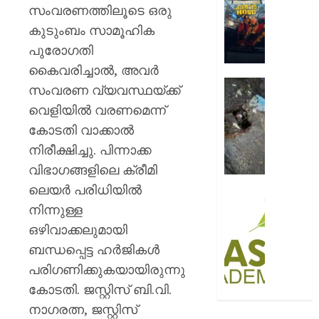
ആഘോഷ
സംവരണത്തിലൂടെ ഒരു
AUGUST
റോയ
കുടുംബം സാമൂഹിക
9, 2026
എൻഫീ
പുരോഗതി
0
AUGUST
കൈവരിച്ചാൽ, അവർ
9, 2026
മഞ്ഞപ്
സംവരണ വ്യവസ്ഥയ്ക്ക്
ചന്ദ്രപ്പ
0
വെളിയിൽ വരണമെന്ന്
ജംഗ്ഷ
കോടതി വാക്കാൽ
സ്ലാബ
തകർന്ന
നിരീക്ഷിച്ചു. പിന്നാക്ക
നിലയി
വിഭാഗങ്ങളിലെ ക്രീമി
ലെയർ പരിധിയിൽ
AUGUST
സി.ഐ
9, 2026
നിന്നുള്ള
അക്കാദ
ബി.ബി
ഒഴിവാക്കലുമായി
0
ഓണേഴ്സ്
ബന്ധപ്പെട്ട ഹർജികൾ
ഇൻ
പരിഗണിക്കുകയായിരുന്നു
ഏവിയ
കോടതി. ജസ്റ്റിസ് ബി.വി.
മാനേജ്മെ
പ്രവേ
നാഗരത്ന, ജസ്റ്റിസ്