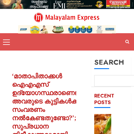
SEARCH
‘മാതാപിതാക്കൾ
ഐഎഎസ്
ഉദ്യോഗസ്ഥരാണെങ്കിൽ
RECENT
അവരുടെ കുട്ടികൾക്ക്
POSTS
സംവരണം
നൽകേണ്ടതുണ്ടോ?’;
കട
ഇടിച്ച്
സുപ്രധാന
നിരത്തി