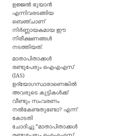
ഈമാസ
ഉജ്ജൽ ഭുയാൻ
12
എന്നിവരടങ്ങിയ
വരെ
ബെഞ്ചാണ്
AUGUST
നിർണ്ണായകമായ ഈ
9, 2026
നിരീക്ഷണങ്ങൾ
0
നടത്തിയത്.
മാതാപിതാക്കൾ
രണ്ടുപേരും ഐഎഎസ്
(IAS)
ഉദ്യോഗസ്ഥരാണെങ്കിൽ
അവരുടെ കുട്ടികൾക്ക്
വീണ്ടും സംവരണം
നൽകേണ്ടതുണ്ടോ? എന്ന്
കോടതി
ചോദിച്ചു.”മാതാപിതാക്കൾ
രണ്ടുപേരും ഐഎഎസ്