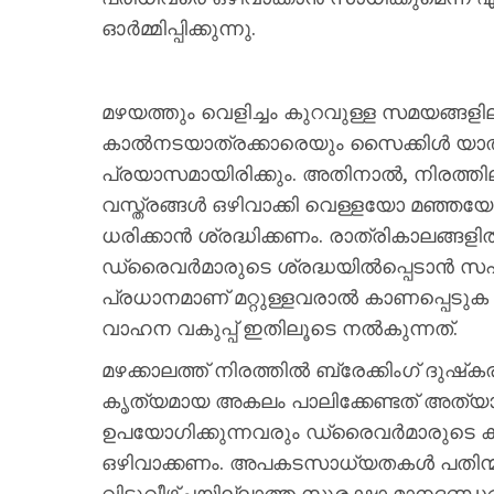
ഓർമ്മിപ്പിക്കുന്നു.
മഴയത്തും വെളിച്ചം കുറവുള്ള സമയങ്ങള
കാൽനടയാത്രക്കാരെയും സൈക്കിൾ യാത്ര
പ്രയാസമായിരിക്കും. അതിനാൽ, നിരത്തിലി
വസ്ത്രങ്ങൾ ഒഴിവാക്കി വെള്ളയോ മഞ്ഞയോ
ധരിക്കാൻ ശ്രദ്ധിക്കണം. രാത്രികാലങ്ങളിൽ
ഡ്രൈവർമാരുടെ ശ്രദ്ധയിൽപ്പെടാൻ സഹ
പ്രധാനമാണ് മറ്റുള്ളവരാൽ കാണപ്പെടുക
വാഹന വകുപ്പ് ഇതിലൂടെ നൽകുന്നത്.
മഴക്കാലത്ത് നിരത്തിൽ ബ്രേക്കിംഗ് ദുഷ
കൃത്യമായ അകലം പാലിക്കേണ്ടത് അത്യാ
ഉപയോഗിക്കുന്നവരും ഡ്രൈവർമാരുടെ കാഴ്
ഒഴിവാക്കണം. അപകടസാധ്യതകൾ പതിന്മട
വിട്ടുവീഴ്ചയില്ലാത്ത സുരക്ഷാ മാനദണ്ഡ