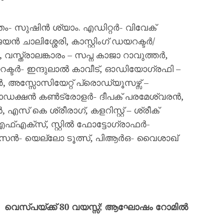
- സുഷിൻ ശ്യാം. എഡിറ്റർ- വിവേക്
ിശ്ശേരി, കാസ്റ്റിംഗ് ഡയറക്ടർ/
സ്ത്രാലങ്കാരം – സപ്ന കാജാ റാവുത്തർ,
യറക്ടർ- ഇന്ദുലാൽ കാവീട്, ഓഡിയോഗ്രഫി –
അസ്സോസിയേറ്റ് പ്രൊഡ്യൂസഴ്സ് –
്രൊഡക്ഷൻ കൺട്രോളർ- ദീപക് പരമേശ്വരൻ,
സ് കെ ശ്രീരാഗ്, കളറിസ്റ്റ് – ശ്രീക്
എഫ്എക്സ്, സ്റ്റിൽ ഫോട്ടോഗ്രാഫർ-
സൈൻ- യെല്ലോ ടൂത്സ്, പിആർഒ- വൈശാഖ്
വെസ്പയ്ക്ക് 80 വയസ്സ്; ആഘോഷം റോമില്‍