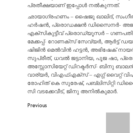
പ്രതീക്ഷയാണ് ഇപ്പോൾ നൽകുന്നത്.
ഛായാഗ്രഹണം – ഷൈജു ഖാലിദ്, സംഗീതം
ഹർഷൻ, പ്രൊഡക്ഷൻ ഡിസൈനർ- അജയൻ ചാല
എക്സികുട്ടീവ് പ്രൊഡ്യൂസർ – ഗണപതി, വ
മേക്കപ്പ്- റോണക്സ് സേവ്യർ, ആർട്ട് ഡ
ഷിജിൻ മെൽവിൻ ഹട്ടൻ, അഭിഷേക് നായർ, 
സുപ്രീത്, ധവൽ ജട്ടാനിയ, പൂജ ഷാ, പ
അസ്സോസിയേറ്റ് ഡിറക്ടർസ്- ബിനു ബാലൻ, എ
വാര്യർ, വിഎഫ്എക്സ് – എഗ്ഗ് വൈറ്റ് വി
രോഹിത് കെ സുരേഷ്, പബ്ലിസിറ്റി ഡി
സി വടക്കേവീട്, ജിനു അനിൽകുമാർ.
Previous