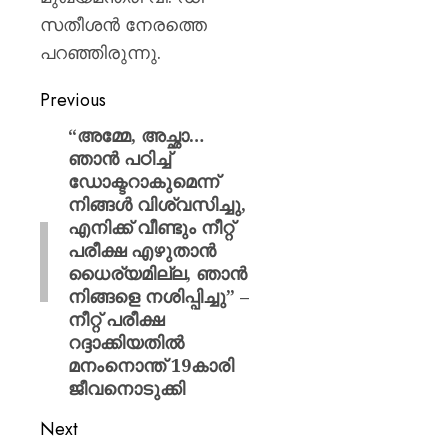
സതീശൻ നേരത്തെ
പറഞ്ഞിരുന്നു.
Previous
“അമ്മേ, അച്ഛാ…
ഞാൻ പഠിച്ച്
ഡോക്ടറാകുമെന്ന്
നിങ്ങൾ വിശ്വസിച്ചു,
എനിക്ക് വീണ്ടും നീറ്റ്
പരീക്ഷ എഴുതാൻ
ധൈര്യമില്ല, ഞാൻ
നിങ്ങളെ നശിപ്പിച്ചു” –
നീറ്റ് പരീക്ഷ
റദ്ദാക്കിയതിൽ
മനംനൊന്ത് 19കാരി
ജീവനൊടുക്കി
Next