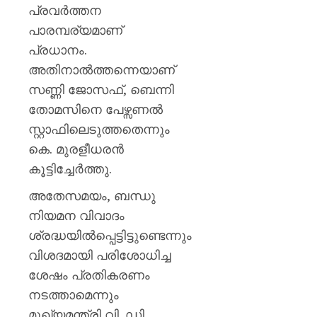
മഞ്ജു
പ്രവർത്തന
പിള്ള
പാരമ്പര്യമാണ്
പ്രധാനം.
AUGUST
7, 2026
അതിനാൽത്തന്നെയാണ്
0
സണ്ണി ജോസഫ്, ബെന്നി
തോമസിനെ പേഴ്സണൽ
സ്റ്റാഫിലെടുത്തതെന്നും
കെ. മുരളീധരൻ
കൂട്ടിച്ചേർത്തു.
അതേസമയം, ബന്ധു
നിയമന വിവാദം
ശ്രദ്ധയിൽപ്പെട്ടിട്ടുണ്ടെന്നും
വിശദമായി പരിശോധിച്ച
ശേഷം പ്രതികരണം
നടത്താമെന്നും
മുഖ്യമന്ത്രി വി. ഡി