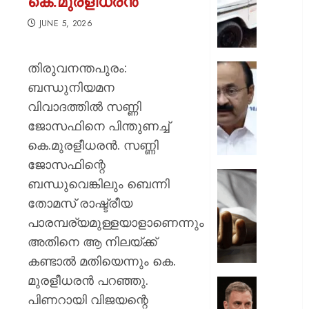
കെ.മുരളീധരൻ
ചുമത്ത
നടപടി;
JUNE 5, 2026
ഉദ്യോ
സസ്പ
തിരുവനന്തപുരം:
ചെയ്ത
സ്വാതന്
ശക്തമ
ദിനാ
ബന്ധുനിയമന
പ്രതിഷ
ചടങ്ങു
വിവാദത്തിൽ സണ്ണി
വന്ദേമ
ജോസഫിനെ പിന്തുണച്ച്
AUGUST
മുഴുവന
7, 2026
കെ.മുരളീധരൻ. സണ്ണി
പാടണമെ
നിർദ്ദേ
0
ജോസഫിന്റെ
നൽകി
യുപിയ
ബന്ധുവെങ്കിലും ബെന്നി
പൊതു
ഞെട്ടിച്ച്
തോമസ് രാഷ്ട്രീയ
വകുപ്പ്
ക്രൂരത
പാരമ്പര്യമുള്ളയാളാണെന്നും
വഴക്ക്
AUGUST
മാറ്റാൻ
അതിനെ ആ നിലയ്ക്ക്
7, 2026
ചെന്ന
കണ്ടാൽ മതിയെന്നും കെ.
മകളെ
0
മുരളീധരൻ പറഞ്ഞു.
പശുവി
ജെൻസ
തളയ്ക്ക
പിണറായി വിജയന്റെ
തലമുറ