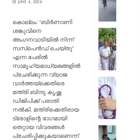
JUNE 4, 2026
മഴയ്ക്ക്
സാധ്യ
നാളെ
കൊല്ലം: ‘ബിര്‍ണാണി
അഞ്ച്
ശങ്കുവിനെ
ജില്ലക
ആലപ്പു
ഓറഞ്ച
തോട്ടപ്പള
അംഗനവാടിയിൽ നിന്ന്
അലേർട്ട
സ്പിൽ
സസ്പെൻഡ് ചെയ്തു’
അടിയന്
എന്ന പേരിൽ
AUGUST
സന്ദർ
5, 2026
സാമൂഹ്യമാധ്യമങ്ങളിൽ
നടത്തി
മന്ത്രി
0
പ്രചരിക്കുന്ന വ്യാജ
എം
ഡ്യൂട്ടി
വാർത്തയ്‌ക്കെതിരെ
ലിജുവു
സമയത്
മന്ത്രി ബിന്ദു കൃഷ്ണ
രമേശ്
മുങ്ങി
ചെന്നി
ഡിജിപിക്ക് പരാതി
സ്വകാ
ക്ലിനിക
നൽകി. മന്ത്രിക്കെതിരായ
AUGUST
സേവനം
ട്രോളിന്റെ ഭാഗമായി
5, 2026
അടൂർ
തെറ്റായ വിവരങ്ങൾ
ജനറൽ
0
മഴ
ആശുപത
പ്രചരിപ്പിക്കുകയാണെന്ന്
ദുരന്ത