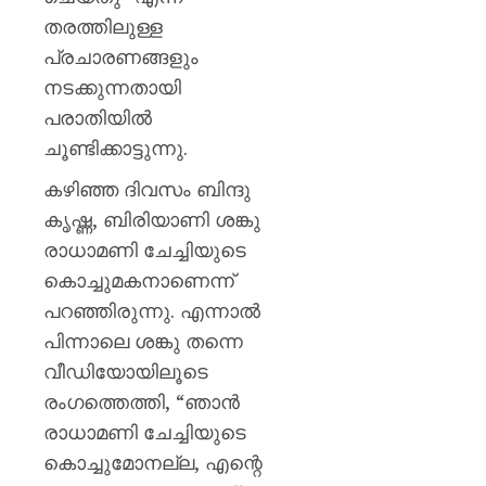
പിടിച്ചെ
തരത്തിലുള്ള
ടാൽകം
പൗഡർ
പ്രചാരണങ്ങളും
ഉൾപ്പെ
നടക്കുന്നതായി
25,000
പരാതിയിൽ
കിലോഗ്
ചൂണ്ടിക്കാട്ടുന്നു.
AUGUST
കഴിഞ്ഞ ദിവസം ബിന്ദു
5, 2026
കൃഷ്ണ, ബിരിയാണി ശങ്കു
0
രാധാമണി ചേച്ചിയുടെ
കൊച്ചുമകനാണെന്ന്
പറഞ്ഞിരുന്നു. എന്നാൽ
പിന്നാലെ ശങ്കു തന്നെ
വീഡിയോയിലൂടെ
രംഗത്തെത്തി, “ഞാൻ
രാധാമണി ചേച്ചിയുടെ
കൊച്ചുമോനല്ല, എന്റെ