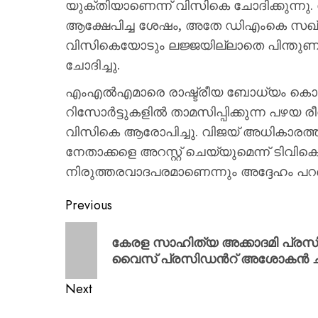
യുക്തിയാണെന്ന് വിസികെ ചോദിക്കുന്നു.
ആക്ഷേപിച്ച ശേഷം, അതേ ഡിഎംകെ സഖ്യ
വിസികെയോടും ലജ്ജയില്ലാതെ പിന്തുണ 
ചോദിച്ചു.
എംഎൽഎമാരെ രാഷ്ട്രീയ ബോധ്യം കൊണ്ട
റിസോർട്ടുകളിൽ താമസിപ്പിക്കുന്ന പഴയ രീ
വിസികെ ആരോപിച്ചു. വിജയ് അധികാ
നേതാക്കളെ അറസ്റ്റ് ചെയ്യുമെന്ന് ടിവി
നിരുത്തരവാദപരമാണെന്നും അദ്ദേഹം പറ
Previous
കേരള സാഹിത്യ അക്കാദമി പ്രസിഡന
വൈസ് പ്രസിഡന്‍റ് അശോകൻ ച
Next