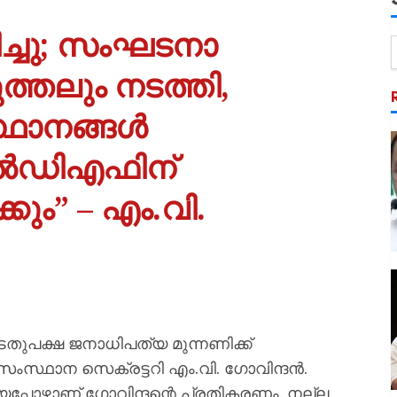
ച്ചു; സംഘടനാ
്തലും നടത്തി,
ഥാനങ്ങൾ
എൽഡിഎഫിന്
്കും” – എം.വി.
ടതുപക്ഷ ജനാധിപത്യ മുന്നണിക്ക്
 സംസ്ഥാന സെക്രട്ടറി എം.വി. ഗോവിന്ദൻ.
ിയപ്പോഴാണ്‌ ഗോവിന്ദന്റെ പ്രതികരണം. നല്ല