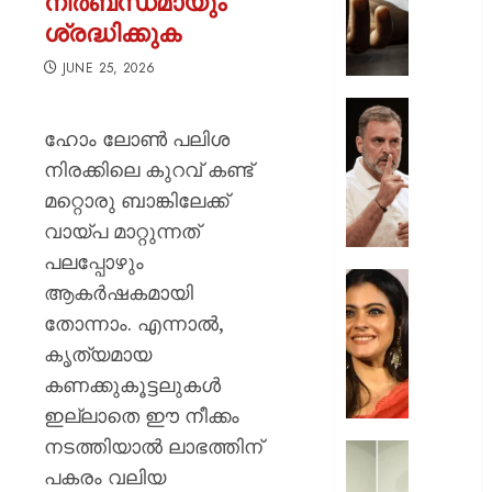
നിർബന്ധമായും
വഴക്ക്
ശ്രദ്ധിക്കുക
മാറ്റാൻ
ചെന്ന
JUNE 25, 2026
മകളെ
പശുവി
ജെൻസ
തളയ്ക്ക
തലമുറ
ഹോം ലോൺ പലിശ
മരകഷ
ചോദ്യങ്
നിരക്കിലെ കുറവ് കണ്ട്
കൊണ്ട്
ഇൻസ്റ്റ
മറ്റൊരു ബാങ്കിലേക്ക്
അടിച്ചു
മറുപടി
കൊന്ന്
വായ്പ മാറ്റുന്നത്
നൽകാ
പിതാവ്
രാഹുൽ
പലപ്പോഴും
ഗാന്ധി
52-ാം
ആകർഷകമായി
AUGUST
പുതിയ
വയസ്സി
7, 2026
തോന്നാം. എന്നാൽ,
ക്യാമ്
യുവത്
കൃത്യമായ
0
തുളുമ്പു
AUGUST
സൗന്ദര
കണക്കുകൂട്ടലുകൾ
7, 2026
കാജോലി
ഇല്ലാതെ ഈ നീക്കം
ആരോഗ
0
നടത്തിയാൽ ലാഭത്തിന്
രഹസ്യ
യുവനട
അറിയാ
പകരം വലിയ
വെല്ലു