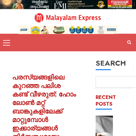
SEARCH
പരസ്യങ്ങളിലെ
കുറഞ്ഞ പലിശ
കണ്ട് വീഴരുത്; ഹോം
RECENT
ലോൺ മറ്റ്
POSTS
ബാങ്കുകളിലേക്ക്
മാറ്റുമ്പോൾ
യുപിയ
ഞെട്ടിച്ച്
ഇക്കാര്യങ്ങൾ
ക്രൂരത