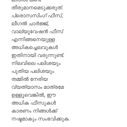
മുൻ
തീരുമാനമെടുക്കരുത്.
ധനമന്ത്
കെ.എൻ
പ്രൊസസിംഗ് ഫീസ്,
ബാലഗ
ലീഗൽ ചാർജ്ജ്,
വാല്യൂവേഷൻ ഫീസ്
AUGUST
7, 2026
എന്നിങ്ങനെയുള്ള
0
അധികച്ചെലവുകൾ
ഇതിനായി വരുന്നുണ്ട്.
നിലവിലെ പലിശയും
പുതിയ പലിശയും
തമ്മിൽ നേരിയ
വ്യത്യാസം മാത്രമേ
ഉള്ളൂവെങ്കിൽ, ഈ
അധിക ഫീസുകൾ
കാരണം നിങ്ങൾക്ക്
നഷ്ടമാകും സംഭവിക്കുക.