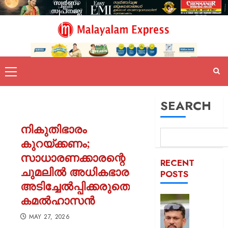
SEARCH
നികുതിഭാരം
കുറയ്ക്കണം;
സാധാരണക്കാരന്റെ
RECENT
ചുമലിൽ അധികഭാരം
POSTS
അടിച്ചേൽപ്പിക്കരുതെന്ന്
കമൽഹാസൻ
പിന്തു
വേണ്ട,
MAY 27, 2026
പിന്നില്‍