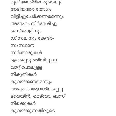
പയ്യന്
മുഖ്യമന്ത്രിമാരുടെയും
തഹസിൽ
അടിയന്തര യോഗം
സസ്‌
വിളിച്ചുചേർക്കണമെന്നും
അദ്ദേഹം നിർദ്ദേശിച്ചു.
AUGUST
8, 2026
പെട്രോളിനും
0
ഡീസലിനും കേന്ദ്ര-
സംസ്ഥാന
സർക്കാരുകൾ
ഏർപ്പെടുത്തിയിട്ടുള്ള
വാറ്റ് പോലുള്ള
നികുതികൾ
കുറയ്ക്കണമെന്നും
അദ്ദേഹം ആവശ്യപ്പെട്ടു.
ട്രെയിൻ, മെട്രോ, ബസ്
നിരക്കുകൾ
കുറയ്ക്കുന്നതിലൂടെ