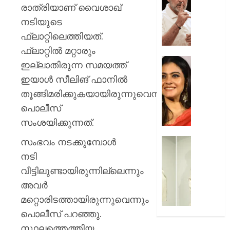
മരകഷ
ചോദ്യങ്
രാത്രിയാണ് വൈശാഖ്
കൊണ്ട്
ഇൻസ്റ്റ
നടിയുടെ
അടിച്ചു
മറുപടി
ഫ്ലാറ്റിലെത്തിയത്.
കൊന്ന്
നൽകാ
പിതാവ്
രാഹുൽ
ഫ്ലാറ്റില്‍ മറ്റാരും
ഗാന്ധി
52-ാം
ഇല്ലാതിരുന്ന സമയത്ത്
AUGUST
പുതിയ
വയസ്സി
ഇയാള്‍ സീലിങ് ഫാനില്‍
7, 2026
ക്യാമ്
യുവത്
തൂങ്ങിമരിക്കുകയായിരുന്നുവെന്നാണ്
0
തുളുമ്പു
AUGUST
സൗന്ദര
പൊലീസ്
7, 2026
കാജോലി
സംശയിക്കുന്നത്.
ആരോഗ
0
രഹസ്യ
സംഭവം നടക്കുമ്പോള്‍
യുവനട
അറിയാ
വെല്ലു
നടി
സൗന്ദര
വീട്ടിലുണ്ടായിരുന്നില്ലെന്നും
AUGUST
കിടിലൻ
7, 2026
അവര്‍
സ്റ്റൈല
ലുക്കിൽ
മറ്റൊരിടത്തായിരുന്നുവെന്നും
0
തിളങ്ങി
പൊലീസ് പറഞ്ഞു.
നടി
സ്ഥലത്തെത്തിയ