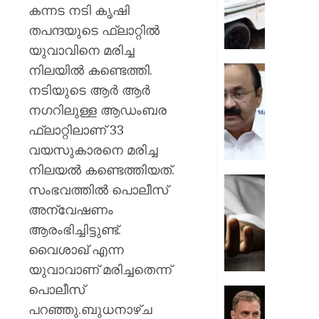
ചുമത്ത
കന്നട നടി കൃഷി
നടപടി;
തപന്ദയുടെ ഫ്ലാറ്റിൽ
ഉദ്യോ
യുവാവിനെ മരിച്ച
സസ്പ
നിലയില്‍ കണ്ടെത്തി.
ചെയ്ത
സ്വാതന്
ശക്തമ
ദിനാ
നടിയുടെ ആര്‍ ആര്‍
പ്രതിഷ
ചടങ്ങു
നഗറിലുള്ള ആഡംബര
വന്ദേമ
ഫ്ലാറ്റിലാണ് 33
AUGUST
മുഴുവന
7, 2026
വയസുകാരനെ മരിച്ച
പാടണമെ
നിർദ്ദേ
0
നിലയല്‍ കണ്ടെത്തിയത്.
നൽകി
യുപിയ
സംഭവത്തില്‍ പൊലീസ്
പൊതു
ഞെട്ടിച്ച്
അന്വേഷണം
വകുപ്പ്
ക്രൂരത
ആരംഭിച്ചിട്ടുണ്ട്.
വഴക്ക്
AUGUST
മാറ്റാൻ
വൈശാഖ് എന്ന
7, 2026
ചെന്ന
യുവാവാണ് മരിച്ചതെന്ന്
മകളെ
0
പൊലീസ്
പശുവി
ജെൻസ
തളയ്ക്ക
പറഞ്ഞു.ബുധനാഴ്ച
തലമുറ