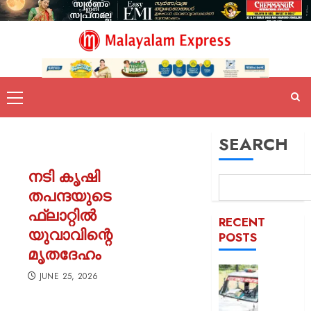
SEARCH
നടി കൃഷി
തപന്ദയുടെ
ഫ്ലാറ്റിൽ
RECENT
യുവാവിന്റെ
POSTS
മൃതദേഹം
ദുരിതാ
JUNE 25, 2026
വാഹനത്
പിഴ