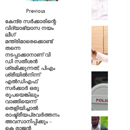
സമീപന
പ്രശംസി
Previous
ലത്തീന്‍
കേന്ദ്ര സര്‍ക്കാരിന്റെ
അതിര
വിദ്യാഭ്യാസ നയം
ആര്‍ച്ച്
അമൃതാന
ലീഗ്
ബിഷപ്പ്
മഠത്തില
മന്ത്രിമാരെക്കൊണ്ട്
സന്ദർ
AUGUST
തന്നെ
നടത്തി
11,
നടപ്പാക്കാനാണ് വി
വി
2026
ഡി
ഡി സതീശൻ
0
സതീശ
ശ്രമിക്കുന്നത്; പിഎം
എക്സ
ശ്രീയില്‍നിന്ന്
AUGUST
മന്ത്രിക
എല്‍ഡിഎഫ്
10,
വ്യാജ
സര്‍ക്കാര്‍ ഒരു
2026
വാർത്
രൂപയെങ്കിലും
0
പ്രചരിപ
വാങ്ങിയെന്ന്
കർശന
തെളിയിച്ചാല്‍
നടപടിയ
രാഷ്ട്രീയപ്രവര്‍ത്തനം
സൈബ
മുഖ്യമന
അവസാനിപ്പിക്കും –
സെൽ
സോഷ്
കെ രാജന്‍