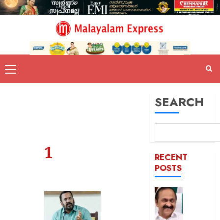
SEARCH
1
RECENT
POSTS
മത്സ്യ
വിഷയം
മുഖ്യമന