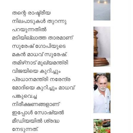
ശക്തമാ
;
തന്റെ രാഷ്ട്രീയ
മൂന്ന്
നിലപാടുകൾ തുറന്നു
ജില്ലക
പറയുന്നതിൽ
റെഡ്
അഭിമന
അലേ‌ർട്ട
കൊലക്
മടിയില്ലാത്ത താരമാണ്
;
സുരേഷ് ഗോപിയുടെ
AUGUST
പ്രതികള്
6, 2026
മകൻ മാധവ് സുരേഷ്.
ഒരു
തമിഴ്‌നാട് മുഖ്യമന്ത്രി
വകുപ്പ്
0
കൂടി
വിജയിയെ കുറിച്ചും
ചുമത്താ
സഹപ്ര
പ്രധാനമന്ത്രി നരേന്ദ്ര
കോടതി
ലൈംഗി
മോദിയെ കുറിച്ചും മാധവ്
അനുമത
പീഡിപ്പി
പങ്കുവെച്ച
കേസില്
AUGUST
തരുണ്‍
നിരീക്ഷണങ്ങളാണ്
6, 2026
തേജ്പാല
ഇപ്പോൾ സോഷ്യൽ
കുറ്റക്ക
0
മീഡിയയിൽ ശ്രദ്ധ
വിചാര
ഓണമാ
വിധി
നേടുന്നത്.
കേരളത്ത