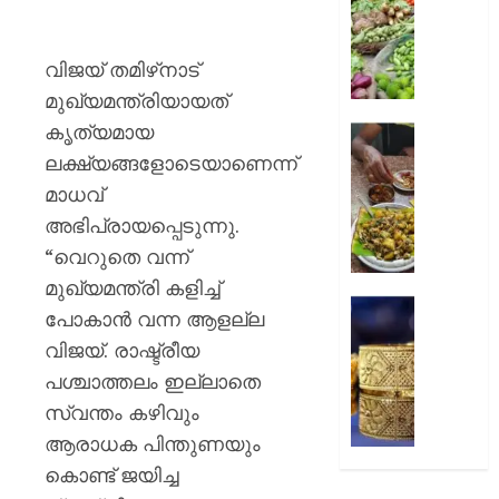
റദ്ദാക്കി
നിത്യ
ബോംബ
സാധനങ്ങ
ഹൈക്ക
വൻ
വിജയ് തമിഴ്‌നാട്
വിലക്കയറ
മുഖ്യമന്ത്രിയായത്
AUGUST
6, 2026
കൃത്യമായ
AUGUST
കള്ളുഷ
6, 2026
0
ഭക്ഷ്യ
ലക്ഷ്യങ്ങളോടെയാണെന്ന്
ലൈസ
0
മാധവ്
നിർബന്ധ
അഭിപ്രായപ്പെടുന്നു.
“വെറുതെ വന്ന്
AUGUST
6, 2026
മുഖ്യമന്ത്രി കളിച്ച്
കുതിച്ചു
0
പോകാൻ വന്ന ആളല്ല
സ്വർണ
വിജയ്. രാഷ്ട്രീയ
പവന്
പശ്ചാത്തലം ഇല്ലാതെ
1,09,80
രൂപ
സ്വന്തം കഴിവും
ആരാധക പിന്തുണയും
AUGUST
6, 2026
കൊണ്ട് ജയിച്ച