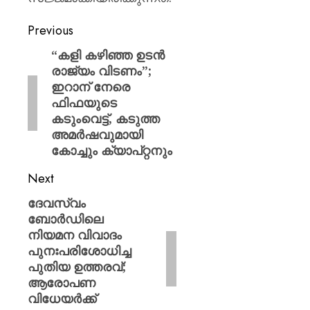
Previous
“കളി കഴിഞ്ഞ ഉടൻ
രാജ്യം വിടണം”;
ഇറാന് നേരെ
ഫിഫയുടെ
കടുംവെട്ട്, കടുത്ത
അമർഷവുമായി
കോച്ചും ക്യാപ്റ്റനും
Next
ദേവസ്വം
ബോര്‍ഡിലെ
നിയമന വിവാദം
പുനഃപരിശോധിച്ച
പുതിയ ഉത്തരവ്;
ആരോപണ
വിധേയർക്ക്