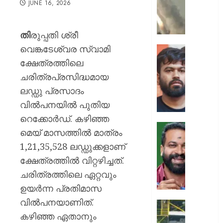
JUNE 16, 2026
ക്യാമ്പ
നേരെ
ഹൂതിക
തി
രുപ്പതി ശ്രീ
നടത്തി
വെങ്കടേശ്വര സ്വാമി
ആക്രമ
സ്വാതന്
മുപ്പതി
ദിനത്തില
ക്ഷേത്രത്തിലെ
സൈനിക
പ്രധാനമ
ചരിത്രപ്രസിദ്ധമായ
ദാരുണാ
നരേന്ദ്
ലഡ്ഡു പ്രസാദം
മോദി
AUGUST
വിൽപനയിൽ പുതിയ
വിദ്യാര
7, 2026
അഭിസ
റെക്കോർഡ്. കഴിഞ്ഞ
ചെയ്യ
0
മെയ് മാസത്തിൽ മാത്രം
:
ആർ.
1,21,35,528 ലഡ്ഡുക്കളാണ്
അഭിജിത്
സുഗതന
ദീപ്കെ
ക്ഷേത്രത്തിൽ വിറ്റഴിച്ചത്.
നൽകി
എസ്കോർട
ചരിത്രത്തിലെ ഏറ്റവും
AUGUST
പരോൾ
ഉയർന്ന പ്രതിമാസ
7, 2026
റദ്ദാക്കി
വിൽപനയാണിത്.
ആഭ്യന്
0
കനത്ത
വകുപ്പ്
കഴിഞ്ഞ ഏതാനും
മഴക്കി