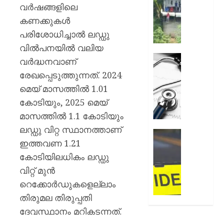
അലേർട്ട
വർഷങ്ങളിലെ
AUGUST
നിയന്ത
കണക്കുകൾ
7, 2026
മറികടന്ന
പരിശോധിച്ചാൽ ലഡ്ഡു
പ്രവര്‍
0
M
വിൽപനയിൽ വലിയ
M
ഹൈക്ക
വർദ്ധനവാണ്
മണിയു
ഇടപെട്ട
രേഖപ്പെടുത്തുന്നത്. 2024
സഹോ
ഡോക്ടർ
മെയ് മാസത്തിൽ 1.01
നടത്തുന
സമരം
സിപ്
പിൻവലിച
കോടിയും, 2025 മെയ്
ലൈൻ
ഒപി
മാസത്തിൽ 1.1 കോടിയും
പൂട്ടിച്ച്
സേവനങ
ലഡ്ഡു വിറ്റ സ്ഥാനത്താണ്
അധിക
സാധാ
ഹോസ്റ്
ഇത്തവണ 1.21
നിലയിലേ
അങ്കണ
AUGUST
ഭീകരാന്
കോടിയിലധികം ലഡ്ഡു
6, 2026
AUGUST
സൃഷ്ടിച്ച
വിറ്റ് മുൻ
6, 2026
0
കാറപക
റെക്കോർഡുകളെല്ലാം
മദ്യലഹ
0
തിരുമല തിരുപ്പതി
ഡ്രൈ
കസ്റ്റ
ദേവസ്ഥാനം മറികടന്നത്.