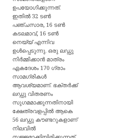
ഉപയോഗിക്കുന്നത്.
ഇതിൽ 32 ടൺ
പഞ്ചസാര, 16 ടൺ
കടലമാവ്, 16 ടൺ
നെയ്യ് എന്നിവ
ഉൾപ്പെടുന്നു. ഒരു ലഡ്ഡു
നിർമ്മിക്കാൻ മാത്രം
ഏകദേശം 170 ഗ്രാം
സാമഗ്രികൾ
ആവശ്യമാണ്. ഭക്തർക്ക്
ലഡ്ഡു വിതരണം
സുഗമമാക്കുന്നതിനായി
ക്ഷേത്രവളപ്പിൽ ആകെ
56 ലഡ്ഡു കൗണ്ടറുകളാണ്
നിലവിൽ
സജ്ജമാക്കിയിരിക്കുന്നത്.