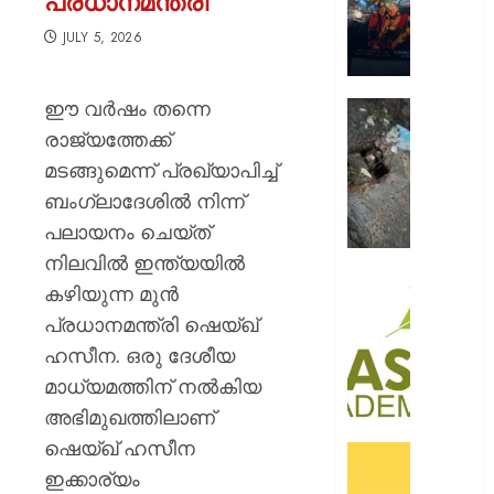
പ്രധാനമന്ത്രി
റോയ
എൻഫീ
JULY 5, 2026
AUGUST
9, 2026
ഈ വര്‍ഷം തന്നെ
മഞ്ഞപ്
ചന്ദ്രപ്പ
0
രാജ്യത്തേക്ക്
ജംഗ്ഷ
മടങ്ങുമെന്ന് പ്രഖ്യാപിച്ച്
സ്ലാബ
ബംഗ്ലാദേശില്‍ നിന്ന്
തകർന്ന
പലായനം ചെയ്ത്
നിലയി
നിലവില്‍ ഇന്ത്യയില്‍
AUGUST
സി.ഐ
കഴിയുന്ന മുന്‍
9, 2026
അക്കാദ
പ്രധാനമന്ത്രി ഷെയ്ഖ്
ബി.ബി
0
ഹസീന. ഒരു ദേശീയ
ഓണേഴ്സ്
ഇൻ
മാധ്യമത്തിന് നല്‍കിയ
ഏവിയ
അഭിമുഖത്തിലാണ്
മാനേജ്മെ
ഷെയ്ഖ് ഹസീന
പ്രവേ
ഓഫറു
ഈമാസ
ഇക്കാര്യം
അവതരിപ്പ