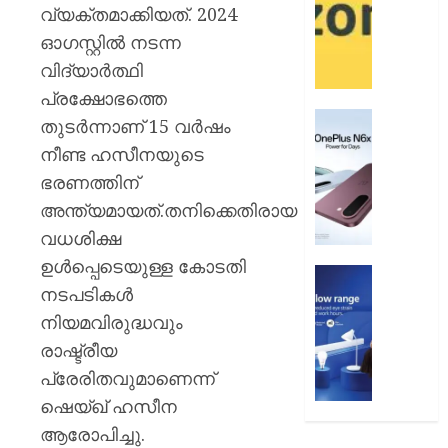
12
ആമസ
വ്യക്തമാക്കിയത്. 2024
വരെ
പേ
ഓഗസ്റ്റില്‍ നടന്ന
വിദ്യാര്‍ത്ഥി
AUGUST
AUGUST
9, 2026
9, 2026
പ്രക്ഷോഭത്തെ
0
വൺപ്ല
0
തുടര്‍ന്നാണ് 15 വര്‍ഷം
എൻ6എ
നീണ്ട ഹസീനയുടെ
അവതരിപ്
ഭരണത്തിന്
AUGUST
അന്ത്യമായത്.തനിക്കെതിരായ
9, 2026
വധശിക്ഷ
0
ഉള്‍പ്പെടെയുള്ള കോടതി
ഫിലിപ്സ്
നടപടികൾ
ഫോക്കസ
ലൈറ്റ
നിയമവിരുദ്ധവും
അവതരിപ്
രാഷ്ട്രീയ
പ്രേരിതവുമാണെന്ന്
AUGUST
9, 2026
ഷെയ്ഖ് ഹസീന
ആരോപിച്ചു.
0