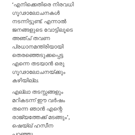
‘എനിക്കെതിരെ നിരവധി
ഗൂഢാലോചനകള്‍
നടന്നിട്ടുണ്ട്. എന്നാല്‍
ജനങ്ങളുടെ വോട്ടിലൂടെ
അഞ്ച് തവണ
പ്രധാനമന്ത്രിയായി
തെരഞ്ഞെടുക്കപ്പെട്ട
എന്നെ തടയാന്‍ ഒരു
ഗൂഢാലോചനയ്ക്കും
കഴിയില്ല.
എല്ലാ തടസ്സങ്ങളും
മറികടന്ന് ഈ വര്‍ഷം
തന്നെ ഞാന്‍ എന്റെ
രാജ്യത്തേക്ക് മടങ്ങും’,
ഷെയ്ഖ് ഹസീന
പറഞ്ഞു.