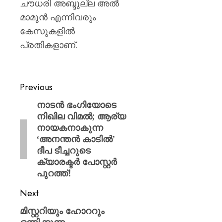
ചൗധരി അബ്ദുല്ല അല്‍
മാമുന്‍ എന്നിവരും
കേസുകളില്‍
പ്രതികളാണ്.
Previous
നാടൻ ഭംഗിയോടെ
നിഖില വിമൽ; ആര്യ
നായകനാകുന്ന
‘അനന്തൻ കാടിൽ’
ദീപ ടീച്ചറുടെ
ക്യാരക്ടർ പോസ്റ്റർ
പുറത്ത്!
Next
മിസ്റ്ററിയും ഹോററും