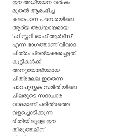
പിടിച്ചെ
ഈ അധ്യയന വർഷം
ടാൽകം
മുതൽ ആരംഭിച്ച
പൗഡർ
കലാപഠന പരമ്പരയിലെ
ഉൾപ്പെ
ആദ്യ അധ്യായമായ
25,000
കിലോഗ്
‘ഹിസ്റ്ററി ഓഫ് ആർട്സ്’
എന്ന ഭാഗത്താണ് വിവാദ
AUGUST
ചിത്രം പ്രത്യക്ഷപ്പെട്ടത്.
5, 2026
കുട്ടികൾക്ക്
0
അനുയോജ്യമായ
ചിത്രമല്ല ഇതെന്ന
പാഠപുസ്തക സമിതിയിലെ
ചിലരുടെ സദാചാര
വാദമാണ് ചരിത്രത്തെ
വളച്ചൊടിക്കുന്ന
രീതിയിലുള്ള ഈ
തിരുത്തലിന്