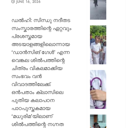
JUNE 16, 2026
മഴയ്ക്ക്
സാധ്യ
നാളെ
ഡൽഹി: സിന്ധു നദീതട
അഞ്ച്
സംസ്കാരത്തിന്റെ ഏറ്റവും
ജില്ലക
ആലപ്പു
ഓറഞ്ച
തോട്ടപ്പള
പ്രശസ്തമായ
അലേർട്ട
സ്പിൽ
അടയാളങ്ങളിലൊന്നായ
അടിയന്
‘ഡാൻസിങ് ഗേൾ’ എന്ന
AUGUST
സന്ദർ
5, 2026
വെങ്കല ശിൽപത്തിന്റെ
നടത്തി
മന്ത്രി
0
ചിത്രം വികലമാക്കിയ
എം
ഡ്യൂട്ടി
സംഭവം വൻ
ലിജുവു
സമയത്
വിവാദത്തിലേക്ക്.
രമേശ്
മുങ്ങി
ചെന്നി
ഒൻപതാം ക്ലാസിലെ
സ്വകാ
ക്ലിനിക
പുതിയ കലാപഠന
AUGUST
സേവനം
പാഠപുസ്തകമായ
5, 2026
അടൂർ
‘മധുരിമ’യിലാണ്
ജനറൽ
0
മഴ
ആശുപത
ശിൽപത്തിന്റെ നഗ്നത
ദുരന്ത