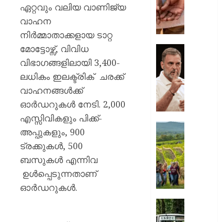
തെറ്റിദ്ധരി
ഏറ്റവും വലിയ വാണിജ്യ
തട്ടിപ്പ്;
വാഹന
പ്രതി
നിര്‍മ്മാതാക്കളായ ടാറ്റ
പിടിയി
മോട്ടോഴ്സ്, വിവിധ
AUGUST
വിദ്യാർ
വിഭാഗങ്ങളിലായി 3,400-
10,
സമരത്ത
2026
ലധികം ഇലക്ട്രിക് ചരക്ക്
പിന്തു
വാഹനങ്ങള്‍ക്ക്
0
രാഹുൽ
ഓര്‍ഡറുകള്‍ നേടി. 2,000
ഗാന്ധി;
ജാർഖണ
എസ്സിവികളും പിക്ക്-
പ്രതി
ലൗഡണി
അപ്പുകളും, 900
സർക്കാ
ഇപ്പോ
ട്രക്കുകള്‍, 500
തലവേദ
യാത്ര
ബസുകള്‍ എന്നിവ
ചെയ്യ
AUGUST
അഞ്ച്
ഉള്‍പ്പെടുന്നതാണ്
10,
കാരണങ
2026
ഓര്‍ഡറുകള്‍.
0
AUGUST
‘പ്രിയദ
10,
സൗജന
2026