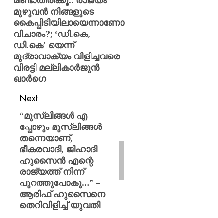
മിണ്ടാതിരിക്കൂ.. രാജ്യം
ശത്രുക്
0
മുഴുവൻ നിങ്ങളുടെ
കാണുക
കൈപ്പിടിയിലായെന്നാണോ
കുടുംബത
വിചാരം?; ‘ഡി.കെ,
പ്രതിഷ
ഡി.കെ’ യെന്ന്
ഉൾക്കൊള
മുദ്രാവാക്യം വിളിച്ചവരെ
–
വി.ഡി.
വിരട്ടി മല്ലികാർജുൻ
സതീശ
ഖാർഗെ
Next
AUGUST
10,
2026
“മുസ്‍ലിങ്ങൾ എ​
പ്പോഴും മുസ്‍ലിങ്ങൾ
0
തന്നെയാണ്,
ഭീകരവാദി, ജിഹാദി
ഹുസൈൻ എന്റെ
രാജ്യത്ത് നിന്ന്
പുറത്തുപോകൂ…” –
ആരിഫ് ഹുസൈനെ
തെറിവിളിച്ച് യുവതി