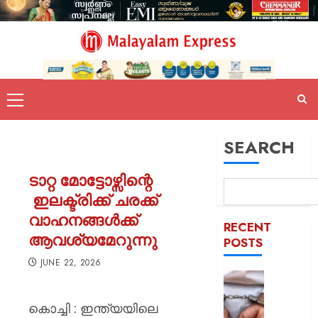
SEARCH
ടാറ്റ മോട്ടോഴ്സിന്റെ
ഇലക്ട്രിക്ക് ചരക്ക്
വാഹനങ്ങള്‍ക്ക്
RECENT
ആവശ്യമേറുന്നു
POSTS
JUNE 22, 2026
അജിത്
ഡോവലി
കൊച്ചി : ഇന്ത്യയിലെ
അടുപ്പക