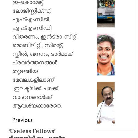
ഇ-കൊമേഴ്സ്,
യാത്ര
0
സർക്കാ
ലോജിസ്റ്റിക്സ്,
ജീവനക്
എഫ്എംസിജി,
ഒഴിവാക
എഫ്എംസിഡി
മുസ്ലിം
വിതരണം, ഇന്‍ട്രാ-സിറ്റി
ലീഗ്
അഭിമന
വധക്കേ
മൊബിലിറ്റി, സിമന്റ്,
AUGUST
അഭിഭാ
സ്റ്റീല്‍, ഖനനം, ടാര്‍മാക്
10,
മുഖേന
2026
പ്രവര്‍ത്തനങ്ങള്‍
വിചാര
0
തുടങ്ങിയ
നടപടി
പങ്കെടു
മേഖലകളിലാണ്
അനുവദി
“അവർക്
ഇലക്ട്രിക്ക് ചരക്ക്
പ്രതിക
ആരോട്
വാഹനങ്ങള്‍ക്ക്
ആവശ്
പ്രതിഷ
തള്ളി
ആവശ്യക്കാരേറെ.
കഴിയും
കോടതി
ഭരണകൂ
പ്രതിഷ
Previous
AUGUST
കഴിയൂ,
10,
‘Useless Fellows’
അവരെ
2026