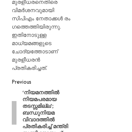
പയ്യന്
മുരളീധരനെതിരെ
തഹസിൽ
വിമർശനവുമായി
സസ്‌
സിപിഎം നേതാക്കൾ രം​
ഗത്തെത്തിയിരുന്നു.
AUGUST
8, 2026
ഇതിനോടുള്ള
0
മാധ്യമങ്ങളുടെ
ചോദ്യത്തോടാണ്
മുരളീധരൻ
പ്രതികരിച്ചത്.
Previous
‘നിയമനത്തിൽ
നിയമപരമായ
തടസ്സമില്ല’;
ബന്ധുനിയമ
വിവാദത്തിൽ
പ്രതികരിച്ച് മന്ത്രി