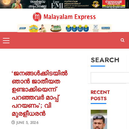
SEARCH
‘ജനങ്ങൾക്കിടയിൽ
ഞാൻ ജാതീയത
ഉണ്ടാക്കിയെന്ന്
RECENT
പറഞ്ഞവർ മാപ്പ്
POSTS
പറയണം’; വി
മുരളീധരൻ
പിന്തു
വേണ്ട,
JUNE 5, 2026
പിന്നില്‍