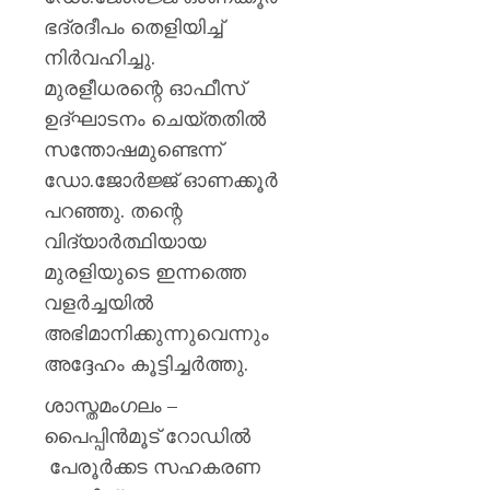
ഭദ്രദീപം തെളിയിച്ച്
AUGUST
6, 2026
നിർവഹിച്ചു.
0
മുരളീധരന്റെ ഓഫീസ്
ഉദ്ഘാടനം ചെയ്തതിൽ
സന്തോഷമുണ്ടെന്ന്
ഡോ.ജോർജ്ജ് ഓണക്കൂർ
പറഞ്ഞു. തന്റെ
വിദ്യാർത്ഥിയായ
മുരളിയുടെ ഇന്നത്തെ
വളർച്ചയിൽ
അഭിമാനിക്കുന്നുവെന്നും
അദ്ദേഹം കൂട്ടിച്ചർത്തു.
ശാസ്തമംഗലം –
പൈപ്പിൻമൂട് റോഡിൽ
പേരൂർക്കട സഹകരണ