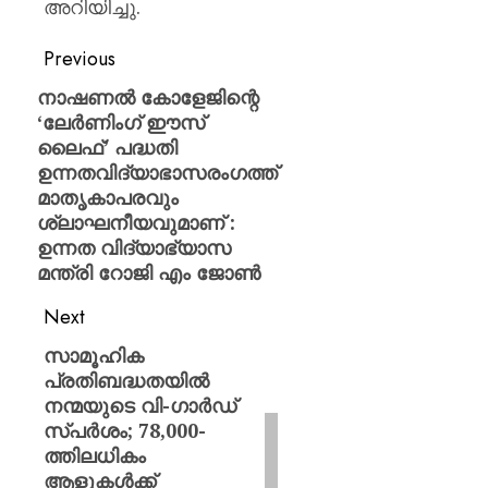
അറിയിച്ചു.
Previous
നാഷണൽ കോളേജിന്റെ
‘ലേർണിംഗ് ഈസ്
ലൈഫ്’ പദ്ധതി
ഉന്നതവിദ്യാഭാസരംഗത്ത്
മാതൃകാപരവും
ശ്ലാഘനീയവുമാണ് :
ഉന്നത വിദ്യാഭ്യാസ
മന്ത്രി റോജി എം ജോൺ
Next
സാമൂഹിക
പ്രതിബദ്ധതയിൽ
നന്മയുടെ വി-ഗാർഡ്
സ്പർശം; 78,000-
ത്തിലധികം
ആളുകൾക്ക്