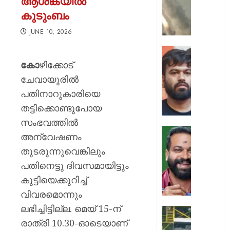
ആശങ്കയിൽ
ക്യാമ്പ
കുടുംബം
നേരെ
ഹൂതിക
JUNE 10, 2026
നടത്തി
ആക്രമ
സ്വാതന്
മുപ്പതി
ദിനത്തില
കോ
ഴിക്കോട്
സൈനിക
പ്രധാനമ
ചേവായൂരിൽ
ദാരുണാ
നരേന്ദ്
പതിനാറുകാരിയെ
മോദി
AUGUST
തട്ടിക്കൊണ്ടുപോയ
വിദ്യാര
7, 2026
അഭിസ
സംഭവത്തിൽ
ചെയ്യ
0
അന്വേഷണം
:
ആർ.
തുടരുന്നുവെങ്കിലും
അഭിജിത്
സുഗതന
ദീപ്കെ
പതിനെട്ടു ദിവസമായിട്ടും
നൽകി
എസ്കോർട
കുട്ടിയെക്കുറിച്ച്
AUGUST
പരോൾ
വിവരമൊന്നും
7, 2026
റദ്ദാക്കി
ലഭിച്ചിട്ടില്ല. മെയ് 15-ന്
ആഭ്യന്
0
കനത്ത
വകുപ്പ്
രാത്രി 10.30-ഓടെയാണ്
മഴക്കി