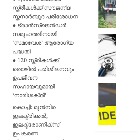
അലേർട്ട
സ്ത്രീകള്‍ക്ക് സൗജന്യ
AUGUST
നിയന്ത
7, 2026
സ്തനാര്‍ബുദ പരിശോധന
മറികടന്ന
പ്രവര്‍
0
● ട്രാന്‍സ്ജെന്‍ഡര്‍
M
സമൂഹത്തിനായി
M
ഹൈക്ക
‘സമാവേശ’ ആരോഗ്യ
മണിയു
ഇടപെട്ട
സഹോ
പദ്ധതി
ഡോക്ടർ
നടത്തുന
സമരം
● 120 സ്ത്രീകള്‍ക്ക്
സിപ്
പിൻവലിച
തൊഴില്‍ പരിശീലനവും
ലൈൻ
ഒപി
ഉപജീവന
പൂട്ടിച്ച്
സേവനങ
അധിക
സാധാ
സഹായവുമായി
ഹോസ്റ്
നിലയിലേ
അങ്കണ
‘നാരിശക്തി’
AUGUST
ഭീകരാന്
6, 2026
AUGUST
കൊച്ചി: മുന്‍നിര
സൃഷ്ടിച്ച
6, 2026
0
കാറപക
ഇലക്ട്രിക്കല്‍,
മദ്യലഹ
0
ഇലക്ട്രോണിക്‌സ്
ഡ്രൈ
ഉപകരണ
കസ്റ്റ