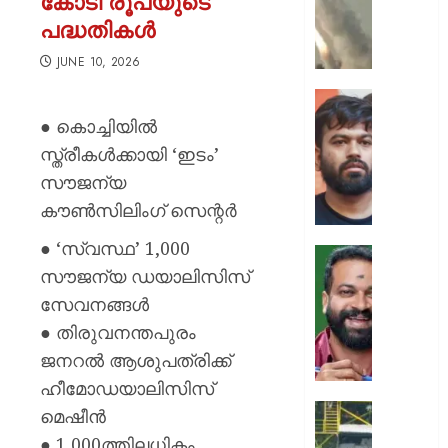
കോടി രൂപയുടെ
ക്യാമ്പ
പദ്ധതികൾ
നേരെ
ഹൂതിക
JUNE 10, 2026
നടത്തി
ആക്രമ
സ്വാതന്
മുപ്പതി
ദിനത്തില
● കൊച്ചിയില്‍
സൈനിക
പ്രധാനമ
സ്ത്രീകള്‍ക്കായി ‘ഇടം’
ദാരുണാ
നരേന്ദ്
സൗജന്യ
മോദി
AUGUST
കൗണ്‍സിലിംഗ് സെന്റര്‍
വിദ്യാര
7, 2026
അഭിസ
● ‘സ്വസ്ഥ’ 1,000
ചെയ്യ
0
സൗജന്യ ഡയാലിസിസ്
:
ആർ.
അഭിജിത്
സുഗതന
സേവനങ്ങള്‍
ദീപ്കെ
നൽകി
● തിരുവനന്തപുരം
എസ്കോർട
ജനറല്‍ ആശുപത്രിക്ക്
AUGUST
പരോൾ
7, 2026
ഹീമോഡയാലിസിസ്
റദ്ദാക്കി
ആഭ്യന്
0
കനത്ത
മെഷീന്‍
വകുപ്പ്
മഴക്കി
● 1,000ത്തിലധികം