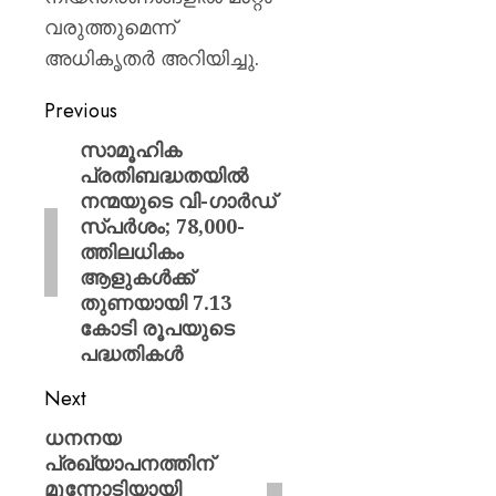
വരുത്തുമെന്ന്
അധികൃതർ അറിയിച്ചു.
Previous
സാമൂഹിക
പ്രതിബദ്ധതയിൽ
നന്മയുടെ വി-ഗാർഡ്
സ്പർശം; 78,000-
ത്തിലധികം
ആളുകൾക്ക്
തുണയായി 7.13
കോടി രൂപയുടെ
പദ്ധതികൾ
Next
ധനനയ
പ്രഖ്യാപനത്തിന്
മുന്നോടിയായി