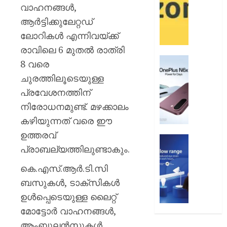
12
ആമസ
വാഹനങ്ങൾ,
വരെ
പേ
ആർട്ടിക്കുലേറ്റഡ്
ലോറികൾ എന്നിവയ്ക്ക്
AUGUST
AUGUST
9, 2026
9, 2026
രാവിലെ 6 മുതൽ രാത്രി
0
വൺപ്ല
0
8 വരെ
എൻ6എ
ചുരത്തിലൂടെയുള്ള
അവതരിപ്
പ്രവേശനത്തിന്
AUGUST
നിരോധനമുണ്ട്. മഴക്കാലം
9, 2026
കഴിയുന്നത് വരെ ഈ
0
ഉത്തരവ്
ഫിലിപ്സ്
പ്രാബല്യത്തിലുണ്ടാകും.
ഫോക്കസ
ലൈറ്റ
കെ.എസ്.ആർ.ടി.സി
അവതരിപ്
ബസുകൾ, ടാക്സികൾ
AUGUST
ഉൾപ്പെടെയുള്ള ലൈറ്റ്
9, 2026
മോട്ടോർ വാഹനങ്ങൾ,
0
ആംബുലൻസുകൾ,