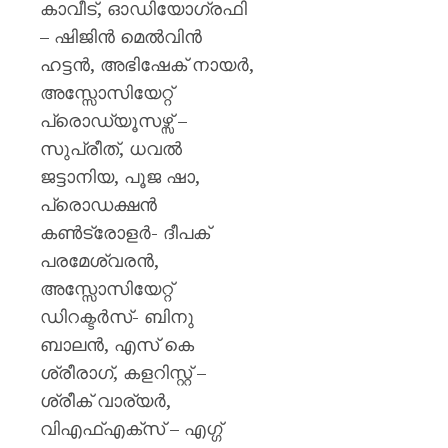
കാവീട്, ഓഡിയോഗ്രഫി
– ഷിജിൻ മെൽവിൻ
ഹട്ടൻ, അഭിഷേക് നായർ,
അസ്സോസിയേറ്റ്
പ്രൊഡ്യൂസഴ്സ് –
സുപ്രീത്, ധവൽ
ജട്ടാനിയ, പൂജ ഷാ,
പ്രൊഡക്ഷൻ
കൺട്രോളർ- ദീപക്
പരമേശ്വരൻ,
അസ്സോസിയേറ്റ്
ഡിറക്ടർസ്- ബിനു
ബാലൻ, എസ് കെ
ശ്രീരാഗ്, കളറിസ്റ്റ് –
ശ്രീക് വാര്യർ,
വിഎഫ്എക്സ് – എഗ്ഗ്