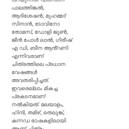
പാലത്തിങ്കൽ,
ആദിശേഷൻ, മുഹമ്മദ്
സിനാൻ, ടോവിനോ
തോമസ്, ഡോളി ജൂൺ,
ജീൻ പോൾ ലാൽ, ഗിരീഷ്
എ ഡി, ബീന ആൻ്റണി
എന്നിവരാണ്
ചിത്രത്തിലെ പ്രധാന
വേഷങ്ങൾ
അവതരിപ്പിച്ചത്.
ഇവരെല്ലാം മികച്ച
പ്രകടനമാണ്
നൽകിയത്. മലയാളം,
ഹിന്ദി, തമിഴ്, തെലുങ്ക്,
കന്നഡ ഭാഷകളിലായി
ആണ് ചിത്രം