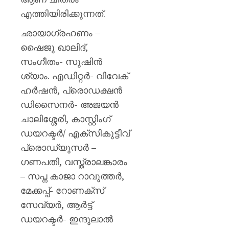
എത്തിയിരിക്കുന്നത്.
ഛായാഗ്രഹണം –
ഷൈജു ഖാലിദ്,
സംഗീതം- സുഷിൻ
ശ്യാം. എഡിറ്റർ- വിവേക്
ഹർഷൻ, പ്രൊഡക്ഷൻ
ഡിസൈനർ- അജയൻ
ചാലിശ്ശേരി, കാസ്റ്റിംഗ്
ഡയറക്ടർ/ എക്സികുട്ടീവ്
പ്രൊഡ്യൂസർ –
ഗണപതി, വസ്ത്രാലങ്കാരം
– സപ്ന കാജാ റാവുത്തർ,
മേക്കപ്പ്- റോണക്സ്
സേവ്യർ, ആർട്ട്
ഡയറക്ടർ- ഇന്ദുലാൽ