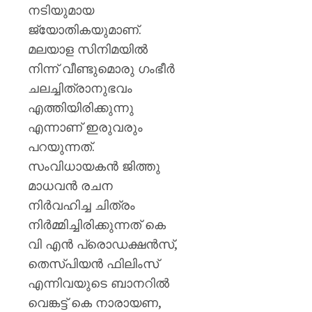
പയ്യന്
നടിയുമായ
തഹസിൽ
ജ്യോതികയുമാണ്.
സസ്‌
മലയാള സിനിമയിൽ
AUGUST
നിന്ന് വീണ്ടുമൊരു ഗംഭീർ
8, 2026
ചലച്ചിത്രാനുഭവം
0
എത്തിയിരിക്കുന്നു
എന്നാണ് ഇരുവരും
പറയുന്നത്.
സംവിധായകൻ ജിത്തു
മാധവൻ രചന
നിർവഹിച്ച ചിത്രം
നിർമ്മിച്ചിരിക്കുന്നത് കെ
വി എൻ പ്രൊഡക്ഷൻസ്,
തെസ്പിയൻ ഫിലിംസ്
എന്നിവയുടെ ബാനറിൽ
വെങ്കട്ട് കെ നാരായണ,