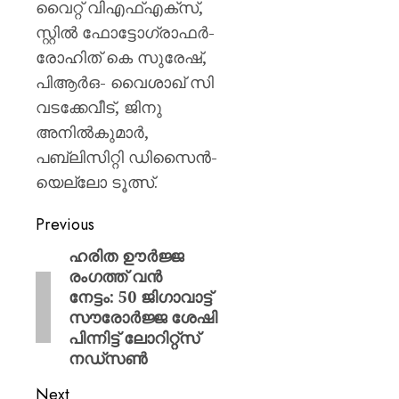
വൈറ്റ് വിഎഫ്എക്സ്,
സ്റ്റിൽ ഫോട്ടോഗ്രാഫർ-
രോഹിത് കെ സുരേഷ്,
പിആർഒ- വൈശാഖ് സി
വടക്കേവീട്, ജിനു
അനിൽകുമാർ,
പബ്ലിസിറ്റി ഡിസൈൻ-
യെല്ലോ ടൂത്സ്.
Previous
ഹരിത ഊർജ്ജ
രംഗത്ത് വൻ
നേട്ടം: 50 ജിഗാവാട്ട്
സൗരോർജ്ജ ശേഷി
പിന്നിട്ട് ലോറിറ്റ്സ്
നഡ്സൺ
Next