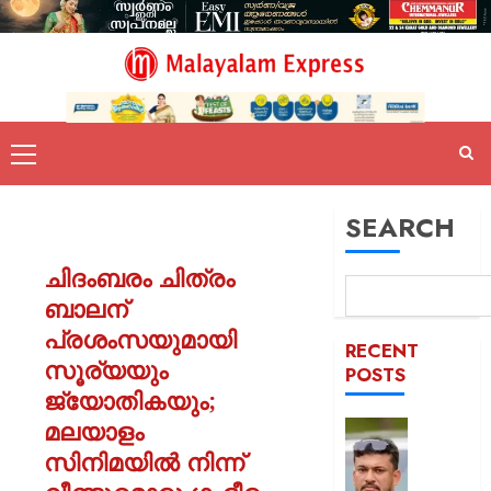
SEARCH
ചിദംബരം ചിത്രം
ബാലന്
പ്രശംസയുമായി
RECENT
സൂര്യയും
POSTS
ജ്യോതികയും;
മലയാളം
പിന്തു
വേണ്ട,
സിനിമയിൽ നിന്ന്
പിന്നില്‍