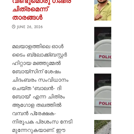
വീണ്ടുമൊരു ഗംഭീര
നിന്ന്
ചിത്രമെന്ന്
കുത്തര
താരങ്ങൾ
:
ഫേസ്ബു
JUNE 26, 2026
പോസ്റ്റ്
ഡേറ്റിങ്
അർജു
ആപ്പ്
ആയങ്കി
വഴി
മലയാളത്തിലെ ഓൾ
വലയിലാക
ടൈം ബ്ലോക്ക്ബസ്റ്റർ
AUGUST
കൂടിക്ക
8, 2026
ഹിറ്റായ മഞ്ഞുമ്മൽ
ദൃശ്യങ
കാണിച്ച്
0
ബോയ്‌സിന് ശേഷം
ആറ്
ഭാര്യയ
ചിദംബരം സംവിധാനം
കോടി
കാമുക
ചെയ്ത ‘ബാലൻ- ദി
രൂപ
തമ്മിലു
തട്ടിയെട
ബോയ്’ എന്ന ചിത്രം
ഞെട്ടിക്
യുവതി
ചാറ്റ്
ആഗോള തലത്തിൽ
പുറത്ത്
വമ്പൻ പ്രേക്ഷക-
AUGUST
ഭർത്താ
8, 2026
നിരൂപക പ്രശംസ നേടി
വകവരു
തീർത്ഥ
പദ്ധതിയി
മുന്നേറുകയാണ്. ഈ
0
സുരക്ഷ