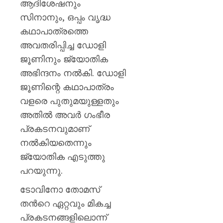
ആദിശേഷനും
സിനാനും, ഒപ്പം വൃദ്ധ
കഥാപാത്രത്തെ
അവതരിപ്പിച്ച ഡോളി
ജൂണിനും ജ്യോതിക
അഭിന്ദനം നൽകി. ഡോളി
ജൂണിന്റെ കഥാപാത്രം
വളരെ പുതുമയുള്ളതും
അതിൽ അവർ ഗംഭീര
പ്രകടനവുമാണ്
നൽകിയതെന്നും
ജ്യോതിക എടുത്തു
പറയുന്നു.
ടോവിനോ തോമസ്
തൻറെ ഏറ്റവും മികച്ച
പ്രകടനങ്ങളിലൊന്ന്