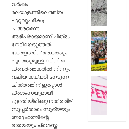
സംഭവത
മുൻനിർ
വർഷം
പരാതിയ
അമർനാ
മലയാളത്തിലെത്തിയ
യുവാവ്
യാത്ര
ഏറ്റവും മികച്ച
നിർത്തിവ
AUGUST
യാത്രക്ക
ചിത്രമെന്ന
8, 2026
കർശന
സിജെപ
അഭിപ്രായമാണ് ചിത്രം
ജാഗ്രത
0
സമരവു
നേടിയെടുത്തത്.
നിർദ്ദേ
ബന്ധപ്പെ
കേരളത്തിന് അകത്തും
റീലുക
AUGUST
സമൂഹമ
പുറത്തുമുള്ള സിനിമാ
8, 2026
നിന്ന്
പ്രവർത്തകരിൽ നിന്നും
നീക്കം
0
വലിയ കയ്യടി നേടുന്ന
ചെയ്തെന
രക്ഷാപ
ചിത്രത്തിന് ഇപ്പോൾ
പരാതി
മരിച്ച
രാജേഷി
പ്രശംസയുമായി
AUGUST
ഭൗതിക
എത്തിയിരിക്കുന്നത് തമിഴ്
8, 2026
ശരീരം
സൂപ്പർതാരം സൂര്യയും
ഫ്രീസറ
0
അദ്ദേഹത്തിന്റെ
കൊണ്ട
സംഭവം
ഭാര്യയും പ്രശസ്ത