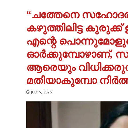
“ചത്തേനെ സഹോദ
കഴുത്തിലിട്ട കുരുക്
എന്റെ പൊന്നുമോളു
ഓർക്കുമ്പോഴാണ്, 
ആരെയും വിധിക്കരുത്
മതിയാകുമ്പോ നിർത്തു
JULY 9, 2026