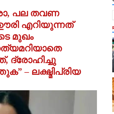
രാ, പല തവണ
ക് ഊരി എറിയുന്നത്
ടെ മുഖം
സത്യമറിയാതെ
, ദ്രോഹിച്ചു
ക” – ലക്ഷ്മിപ്രിയ