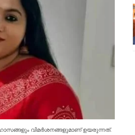
പരിഹാസങ്ങളും വിമർശനങ്ങളുമാണ് ഉയരുന്നത്.