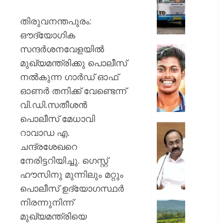
സർക്കാ
ജീവനക്
തിരുവനന്തപുരം:
ഒഴിവാക
ഔദ്യോഗിക
മുസ്ലിം
സന്ദർശനവേളയിൽ
ലീഗ്
അഭിമന
വധക്കേ
മുഖ്യമന്ത്രിക്കു പൊലീസ്
AUGUST
അഭിഭാ
നൽകുന്ന ഗാർഡ് ഓഫ്
10,
മുഖേന
2026
ഓണർ തനിക്ക് വേണ്ടെന്ന്
വിചാര
0
വി.ഡി.സതീശൻ
നടപടി
പങ്കെടു
പൊലീസ് മേധാവി
അനുവദി
“അവർക്
റാവാഡ എ.
പ്രതിക
ആരോട്
ചന്ദ്രശേഖറെ
ആവശ്
പ്രതിഷ
തള്ളി
നേരിട്ടറിയിച്ചു. ഗെസ്റ്റ്
കഴിയും
കോടതി
ഭരണകൂ
ഹൗസിനു മുന്നിലും മറ്റും
പ്രതിഷ
പൊലീസ് ഉദ്യോഗസ്ഥർ
AUGUST
കഴിയൂ,
10,
നിരന്നുനിന്ന്
അവരെ
ലൗഡണി
2026
ശത്രുക്
മുഖ്യമന്ത്രിയെ
ഇപ്പോ
0