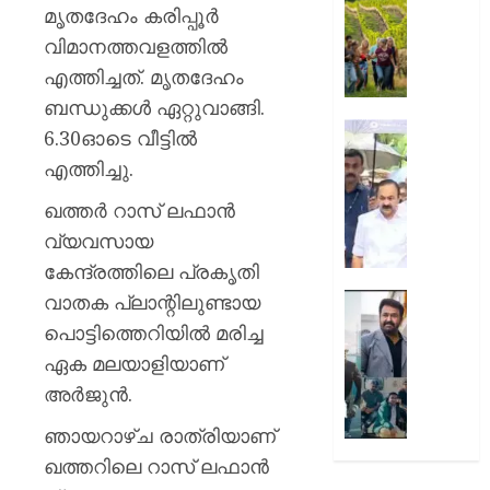
കാണുക
യാത്ര
മൃതദേഹം കരിപ്പൂര്‍
കുടുംബത
ചെയ്യ
വിമാനത്തവളത്തില്‍
പ്രതിഷ
അഞ്ച്
എത്തിച്ചത്. മൃതദേഹം
ഉൾക്കൊള
കാരണങ
–
ബന്ധുക്കള്‍ ഏറ്റുവാങ്ങി.
വി.ഡി.
AUGUST
‘ഒരു
6.30ഓടെ വീട്ടില്‍
10,
സതീശ
കുടുംബ
2026
എത്തിച്ചു.
സംഭവിക
0
AUGUST
പാടില്ല
ഖത്തര്‍ റാസ് ലഫാന്‍
10,
ദുരന്തം’
2026
വ്യവസായ
ഒടുവിൽ
0
കേന്ദ്രത്തിലെ പ്രകൃതി
ഗൗതം
കൃഷ്ണയ
വാതക പ്ലാന്റിലുണ്ടായ
ഹിറ്റ്
വീട്ടിലെ
കോംബ
പൊട്ടിത്തെറിയില്‍ മരിച്ച
മുഖ്യമന്
ആഘോഷ
ഏക മലയാളിയാണ്
‘ഖലീഫ’
അര്‍ജുന്‍.
AUGUST
ഓണത്തി
10,
2026
ഞായറാഴ്ച രാത്രിയാണ്
AUGUST
10,
0
ഖത്തറിലെ റാസ് ലഫാന്‍
2026