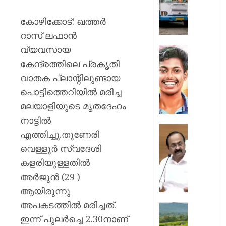
സർക്കാ
ജീവനക്
കോഴിക്കോട്: ഖത്തര്‍
ഒഴിവാക
റാസ് ലഫാന്‍
മുസ്ലിം
വ്യവസായ
ലീഗ്
അഭിമന
വധക്കേ
കേന്ദ്രത്തിലെ പ്രകൃതി
AUGUST
അഭിഭാ
വാതക പ്ലാന്റിലുണ്ടായ
10,
മുഖേന
2026
പൊട്ടിത്തെറിയില്‍ മരിച്ച
വിചാര
0
മലയാളിയുടെ മൃതദേഹം
നടപടി
പങ്കെടു
നാട്ടില്‍
അനുവദി
“അവർക്
എത്തിച്ചു.തൂണേരി
പ്രതിക
ആരോട്
വെള്ളൂര്‍ സ്വദേശി
ആവശ്
പ്രതിഷ
തള്ളി
കളരിയുള്ളതില്‍
കഴിയും
കോടതി
ഭരണകൂ
അര്‍ജുന്‍ (29 )
പ്രതിഷ
ആയിരുന്നു
AUGUST
കഴിയൂ,
10,
അപകടത്തില്‍ മരിച്ചത്.
അവരെ
ലൗഡണി
2026
ശത്രുക്
ഇന്ന് പുലര്‍ച്ചെ 2.30നാണ്
ഇപ്പോ
0