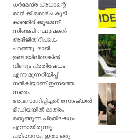
ഉപഭോക
റോഡി
ധര്‍മേന്ദ്ര പ്രധാന്റെ
നഷ്ടപര
വാഹനാ
രാജിക്ക് ഒരാഴ്ച കൂടി
നൽകാ
കാറും
കാത്തിരിക്കുമെന്ന്
വിധി
ലോറിയ
കൂട്ടിയിടിച
സിജെപി സ്ഥാപകന്‍
AUGUST
മൂന്ന്
മഴ
അഭിജീത് ദീപ്‌കെ
7, 2026
പേർക്ക്
ശക്തമ
പറഞ്ഞു. രാജി
പരിക്കേറ്
0
കെഎസ
ഉണ്ടായില്ലെങ്കില്‍
വൻ
ഡാമുക
ഗതാഗതക്
റെഡ്
വീണ്ടും പ്രതിഷേധം
അലേർട്ട
എന്ന മുന്നറിയിപ്പ്
AUGUST
ഇടുക്ക
നല്‍കിയാണ് ഇന്നത്തെ
7, 2026
യാത്രാവ
അമേരിക
സമരം
ജാഗ്രത
0
സന്ദർശ
തിരുവന
അവസാനിപ്പിച്ചത്.’സോഷ്യല്‍
AUGUST
നഗരസ
മീഡിയയില്‍ മാത്രം
7, 2026
വികസ
ഒതുങ്ങുന്ന പ്രതിഷേധം
പദ്ധത
0
എന്നായിരുന്നു
അവതരിപ്പ
മേയർ
പരിഹാസം. ഇതാ ഒരു