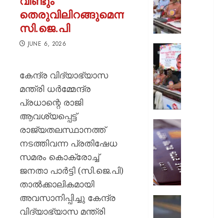
വീണ്ടും
ക്ലബു
തെരുവിലിറങ്ങുമെന്ന്
സംസ്
സി.ജെ.പി
ഉദ്ഘാ
മന്ത്രി
JUNE 6, 2026
പി.സി.
സിഡ്‌
വിഷ്ണുന
രജതജൂ
നിര്‍വഹി
തിരുവന
കേന്ദ്ര വിദ്യാഭ്യാസ
നടന്നു
മന്ത്രി ധർമ്മേന്ദ്ര
AUGUST
7, 2026
പ്രധാന്റെ രാജി
AUGUST
7, 2026
0
ആവശ്യപ്പെട്ട്
ഡെബിറ്റ
0
രാജ്യതലസ്ഥാനത്ത്
കാർഡ്
നടത്തിവന്ന പ്രതിഷേധ
മുൻകൂട്ട
സമരം കൊക്രോച്ച്
അറിയിക
ബ്ലോക്ക
ജനതാ പാർട്ടി (സി.ജെ.പി)
ചെയ്ത
താൽക്കാലികമായി
നടപടി
അവസാനിപ്പിച്ചു കേന്ദ്ര
തിരിച്ചടി
ചിങ്ങവന
ബാങ്ക്
വിദ്യാഭ്യാസ മന്ത്രി
എം.സി