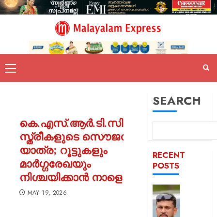
SEARCH
കെ.എസ്.ആർ.ടി.സിയിലെ
സ്ത്രീകളുടെ സൌജന്യ
യാത്ര; റൂട്ടുകളും
RECENT
മാർഗ്ഗരേഖയും
POSTS
നിശ്ചയിക്കാൻ നാളെ ചർച്ച
പിന്തു
MAY 19, 2026
വേണ്ട,
പിന്നില്‍